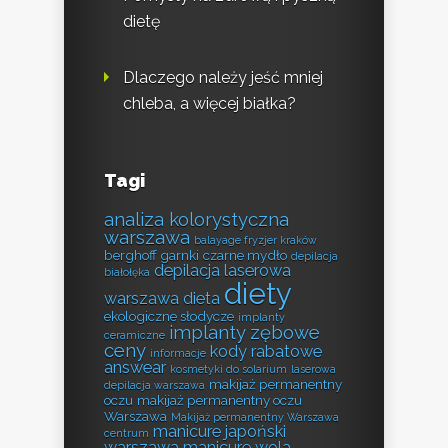
dietę
Dlaczego należy jeść mniej
chleba, a więcej białka?
Tagi
analiza kolorystyczna
warszawa
balayage fryzjer kraków
berghoff garnki
czarne mydło
depilacja
depilacja laserowa
białołęka
diety
warszawa
dieta
ekologiczne słodycze
implanty
implanty zębowe
ceramiczne
ceny
kody rabatowe
informacje
answear
kosmetyki do solarium
laserowa
makijaż permanentny
depilacja warszawa
oczu
makijaż permanentny oczu
Warszawa
Makijaż permanentny Warszawa
manicure japoński
centrum
warszawa
manicure wola