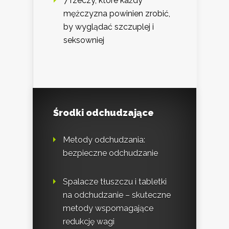
7 rzeczy, które każdy
mężczyzna powinien zrobić,
by wyglądać szczuplej i
seksowniej
Środki odchudzające
Metody odchudzania:
bezpieczne odchudzanie
Spalacze tłuszczu i tabletki
na odchudzanie – skuteczne
metody wspomagające
redukcję wagi