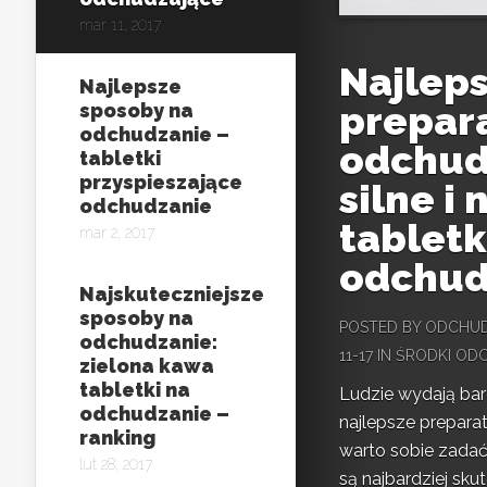
mar 11, 2017
Najlep
Najlepsze
prepar
sposoby na
odchudzanie –
odchud
tabletki
przyspieszające
silne i
odchudzanie
tabletk
mar 2, 2017
odchud
Najskuteczniejsze
sposoby na
POSTED BY
ODCHUD
odchudzanie:
11-17 IN
ŚRODKI OD
zielona kawa
tabletki na
Ludzie wydają bar
odchudzanie –
najlepsze prepara
ranking
warto sobie zadać 
lut 28, 2017
są najbardziej skut