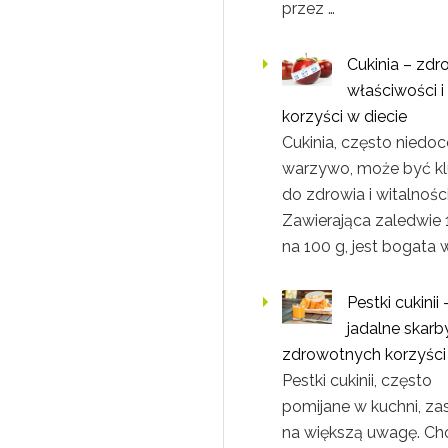
przez …
Cukinia – zd
właściwości i
korzyści w diecie
Cukinia, często niedo
warzywo, może być k
do zdrowia i witalności
Zawierająca zaledwie 
na 100 g, jest bogata 
Pestki cukinii 
jadalne skarb
zdrowotnych korzyści
Pestki cukinii, często
pomijane w kuchni, za
na większą uwagę. Ch