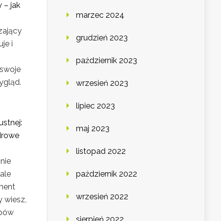
 – jak
marzec 2024
zający
grudzień 2023
je i
październik 2023
 swoje
ygląd.
wrzesień 2023
lipiec 2023
ustnej:
maj 2023
drowe
listopad 2022
 nie
październik 2022
 ale
ment
wrzesień 2022
 wiesz,
ębów
sierpień 2022