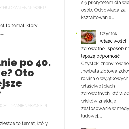
się priorytetem dla wie
CHUDZANIENAKAWIE.PL
osób. Odpowiada za
kształtowanie …
et to temat, który
..
Czystek –
właściwości
zdrowotne i sposób n
lepszą odporność
nie po 40.
Czystek, znany równie
ne? Oto
„herbata ziołowa zdrow
roślina o wyjątkowych
jsze
właściwościach
y
zdrowotnych, która o
wieków znajduje
DCHUDZANIENAKAWIE.PL
zastosowanie w medy
ludowej. …
iestce to temat, który