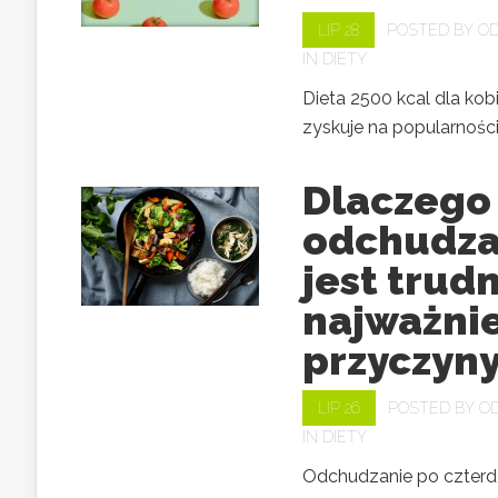
LIP 28
POSTED BY
OD
IN
DIETY
Dieta 2500 kcal dla kobi
zyskuje na popularności,.
Dlaczego
odchudza
jest trud
najważnie
przyczyn
LIP 26
POSTED BY
O
IN
DIETY
Odchudzanie po czterdz