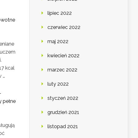
lipiec 2022
rowotne
czerwiec 2022
maj 2022
ceniane
luczem
kwiecień 2022
.
17 kcal
marzec 2022
w …
luty 2022
–
styczeń 2022
y pełne
grudzień 2021
sługują
listopad 2021
oć