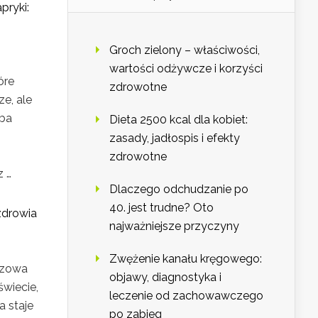
pryki:
Groch zielony – właściwości,
wartości odżywcze i korzyści
óre
zdrowotne
e, ale
ba
Dieta 2500 kcal dla kobiet:
zasady, jadłospis i efekty
zdrowotne
z …
Dlaczego odchudzanie po
40. jest trudne? Oto
zdrowia
najważniejsze przyczyny
Zwężenie kanału kręgowego:
czowa
objawy, diagnostyka i
świecie,
leczenie od zachowawczego
a staje
po zabieg