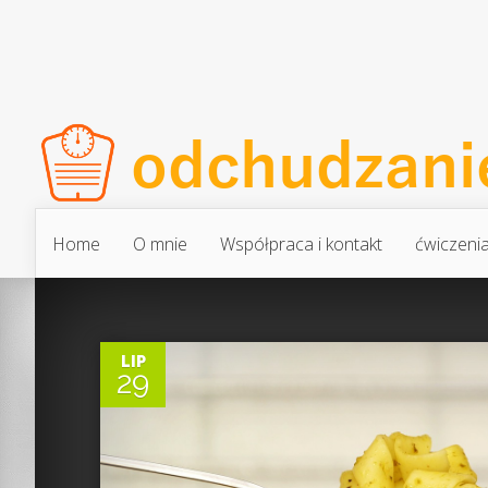
Home
O mnie
Współpraca i kontakt
ćwiczeni
0
LIP
29