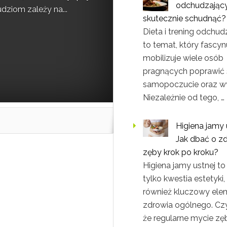
odchudzający
ziom zależy na...
skutecznie schudnąć?
Dieta i trening odchud
to temat, który fascynu
mobilizuje wiele osób
pragnących poprawić
samopoczucie oraz w
Niezależnie od tego, …
Higiena jamy 
Jak dbać o z
zęby krok po kroku?
Higiena jamy ustnej to
tylko kwestia estetyki,
również kluczowy ele
zdrowia ogólnego. Czy
że regularne mycie z