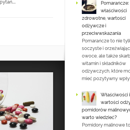
ytań....
Pomarańcze:
właściwości
zdrowotne, wartości
odżywcze i
przeciwwskazania
Pomarańcze to nie tyl
soczyste i orzeźwiają
owoce, ale także skar
witamin i składników
odżywczych, które m
mieć pozytywny wpły
Właściwości i
wartości od
pomidorów malinowyc
warto wiedzieć?
Pomidory malinowe to