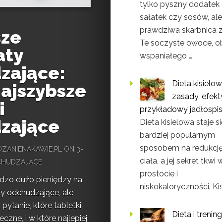
tylko pyszny dodatek
sałatek czy sosów, ale
prawdziwa skarbnica z
sze
Te soczyste owoce, o
aty
wspaniałego …
zające:
Dieta kisielo
 najszybsze
zasady, efekty
i
przykładowy jadłospi
zające
Dieta kisielowa staje s
bardziej popularnym
sposobem na redukcj
ZANIENAKAWIE.PL
ON 3-
ciała, a jej sekret tkwi 
CHUDZAJĄCE
prostocie i
dzo dużo pieniędzy na
niskokaloryczności. Kisi
ty odchudzające, ale
pytanie, które tabletki
Dieta i trening
eczne, i w które najlepiej