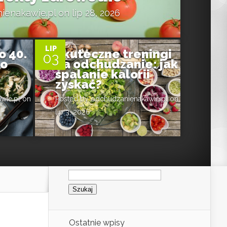
ienakawie.pl
on lip 28, 2026
0
LIP
o 40.
Skuteczne treningi
03
to
na odchudzanie: jak
spalanie kalorii
zyskać?
wie.pl
on
Posted by
odchudzanienakawie.pl
on
lip 3, 2026
Szukaj:
Ostatnie wpisy