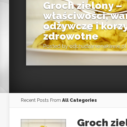
Groch zielony –
właściwości, wa
odżywcze i korzy
zdrowotne
Posted by
odchudzanienakawie.pl
Recent Posts From
All Categories
Groch zie