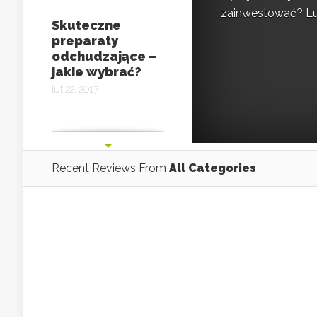
zainwestować? Lud
Skuteczne
preparaty
odchudzające –
jakie wybrać?
lut 22, 2017
Skuteczne
sposoby na
odchudzanie,
Recent Reviews From
All Categories
ćwiczenia
odchudzające
brzucha
lut 11, 2017