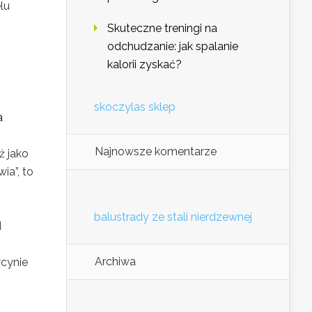
lu
Skuteczne treningi na
odchudzanie: jak spalanie
kalorii zyskać?
skoczylas sklep
a
Najnowsze komentarze
ż jako
ia”, to
balustrady ze stali nierdzewnej
d
Archiwa
cynie