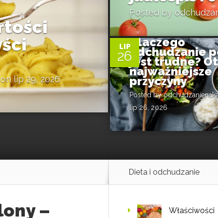
Posted by
odchudzan
rtości
0
ści
Dlaczego
LIP
odchudzanie p
26
jest trudne? O
najważniejsze
on lip 29, 2026
przyczyny
Posted by
odchudzanienaka
lip 26, 2026
Dieta i odchudzanie
lony –
Właściwości