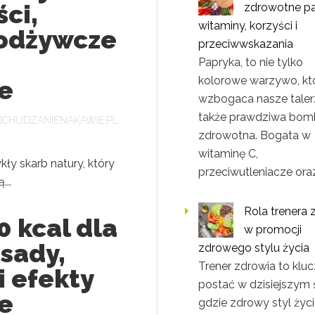
ci,
zdrowotne pa
witaminy, korzyści i
 odżywcze
przeciwwskazania
Papryka, to nie tylko
kolorowe warzywo, kt
e
wzbogaca nasze talerz
także prawdziwa bom
DCHUDZANIENAKAWIE.PL
zdrowotna. Bogata w
witaminę C,
kły skarb natury, który
przeciwutleniacze ora
...
Rola trenera 
0 kcal dla
w promocji
asady,
zdrowego stylu życia
Trener zdrowia to klu
i efekty
postać w dzisiejszym 
e
gdzie zdrowy styl życi