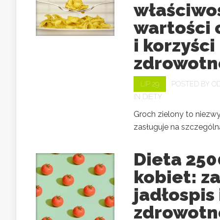
właściwoś
wartości
i korzyści
zdrowotn
LIP 29
POSTED BY
O
IN
DIETY
Groch zielony to niezwy
zasługuje na szczególną
Dieta 250
kobiet: z
jadłospis 
zdrowotn