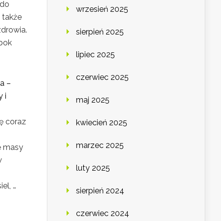
 do
wrzesień 2025
 także
drowia.
sierpień 2025
bok
lipiec 2025
czerwiec 2025
wa –
 i
maj 2025
s
ię coraz
kwiecień 2025
marzec 2025
ę masy
w
luty 2025
el, …
sierpień 2024
czerwiec 2024