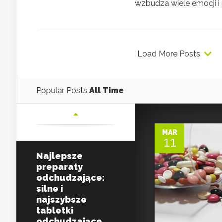
wzbudza wiele emocji i p
Load More Posts
Popular Posts
All Time
MAR
11
Najlepsze
preparaty
odchudzające:
silne i
najszybsze
tabletki
odchudzające