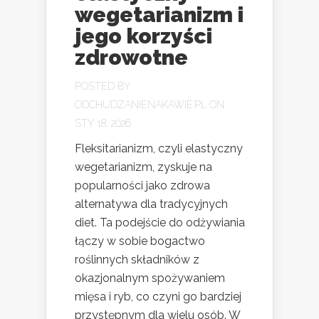
wegetarianizm i
jego korzyści
zdrowotne
POSTED BY
ODCHUDZANIENAKAWIE.PL
ON
STY 18, 2026
Fleksitarianizm, czyli elastyczny
wegetarianizm, zyskuje na
popularności jako zdrowa
alternatywa dla tradycyjnych
diet. Ta podejście do odżywiania
łączy w sobie bogactwo
roślinnych składników z
okazjonalnym spożywaniem
mięsa i ryb, co czyni go bardziej
przystępnym dla wielu osób. W