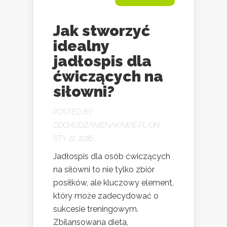
Jak stworzyć
idealny
jadłospis dla
ćwiczących na
siłowni?
POSTED BY
ODCHUDZANIENAKAWIE.PL
ON
STY 22, 2026
Jadłospis dla osób ćwiczących
na siłowni to nie tylko zbiór
posiłków, ale kluczowy element,
który może zadecydować o
sukcesie treningowym.
Zbilansowana dieta,