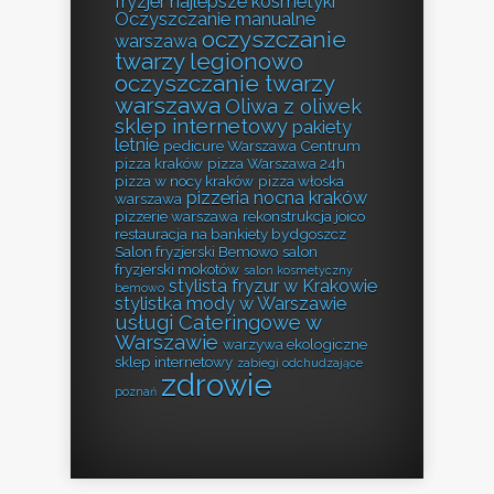
fryzjer
najlepsze kosmetyki
Oczyszczanie manualne
oczyszczanie
warszawa
twarzy legionowo
oczyszczanie twarzy
warszawa
Oliwa z oliwek
sklep internetowy
pakiety
letnie
pedicure Warszawa Centrum
pizza kraków
pizza Warszawa 24h
pizza w nocy kraków
pizza włoska
pizzeria nocna kraków
warszawa
pizzerie warszawa
rekonstrukcja joico
restauracja na bankiety bydgoszcz
Salon fryzjerski Bemowo
salon
fryzjerski mokotów
salon kosmetyczny
stylista fryzur w Krakowie
bemowo
stylistka mody w Warszawie
usługi Cateringowe w
Warszawie
warzywa ekologiczne
sklep internetowy
zabiegi odchudzające
zdrowie
poznań