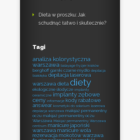
Dieta w proszku: Jak
schudnąć łatwo i skutecznie?
Tagi
analiza kolorystyczna
warszawa
balayage fryzjer kraków
berghoff garnki
czarne mydło
depilacja
depilacja laserowa
białołęka
diety
warszawa
dieta
ekologiczne słodycze
implanty
implanty zębowe
ceramiczne
ceny
kody rabatowe
informacje
answear
kosmetyki do solarium
laserowa
makijaż permanentny
depilacja warszawa
oczu
makijaż permanentny oczu
Warszawa
Makijaż permanentny Warszawa
manicure japoński
centrum
warszawa
manicure wola
rezerwacja
mokotów warzawa