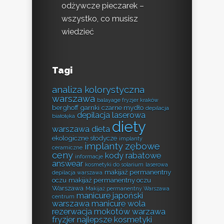
odżywcze pieczarek –
wszystko, co musisz
wiedzieć
Tagi
analiza kolorystyczna
warszawa
balayage fryzjer kraków
berghoff garnki
czarne mydło
depilacja
depilacja laserowa
białołęka
diety
warszawa
dieta
ekologiczne słodycze
implanty
implanty zębowe
ceramiczne
ceny
kody rabatowe
informacje
answear
kosmetyki do solarium
laserowa
makijaż permanentny
depilacja warszawa
oczu
makijaż permanentny oczu
Warszawa
Makijaż permanentny Warszawa
manicure japoński
centrum
warszawa
manicure wola
rezerwacja
mokotów warzawa
fryzjer
najlepsze kosmetyki