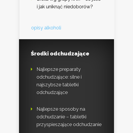
i jak uniknąć niedoborów?
opisy alkoholi
Środki odchudzające
Najlepsze preparaty
odchudzające: silne i
najszybsze tabletki
odchudzające
Najlepsze sposoby na
odchudzanie – tabletki
przyspieszające odchudzanie