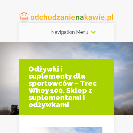
Navigation Menu
Odżywki i
suplementy dla
sportowców – Trec
Whey 100. Sklep z
suplementami i
odżywkami