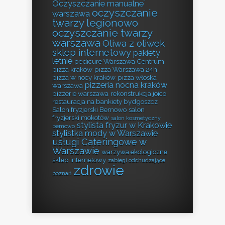
Oczyszczanie manualne
oczyszczanie
warszawa
twarzy legionowo
oczyszczanie twarzy
warszawa
Oliwa z oliwek
sklep internetowy
pakiety
letnie
pedicure Warszawa Centrum
pizza kraków
pizza Warszawa 24h
pizza w nocy kraków
pizza włoska
pizzeria nocna kraków
warszawa
pizzerie warszawa
rekonstrukcja joico
restauracja na bankiety bydgoszcz
Salon fryzjerski Bemowo
salon
fryzjerski mokotów
salon kosmetyczny
stylista fryzur w Krakowie
bemowo
stylistka mody w Warszawie
usługi Cateringowe w
Warszawie
warzywa ekologiczne
sklep internetowy
zabiegi odchudzające
zdrowie
poznań