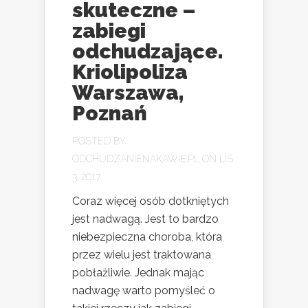
skuteczne –
zabiegi
odchudzające.
Kriolipoliza
Warszawa,
Poznań
POSTED BY
ODCHUDZANIENAKAWIE.PL
ON LIS
3, 2017
Coraz więcej osób dotkniętych
jest nadwagą. Jest to bardzo
niebezpieczna choroba, która
przez wielu jest traktowana
pobłażliwie. Jednak mając
nadwagę warto pomyśleć o