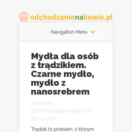
Navigation Menu
Mydła dla osób
z trądzikiem.
Czarne mydło,
mydło z
nanosrebrem
POSTED BY
ODCHUDZANIENAKAWIE.PL
ON
GRU 10, 2017
Trądzik to problem, z którym