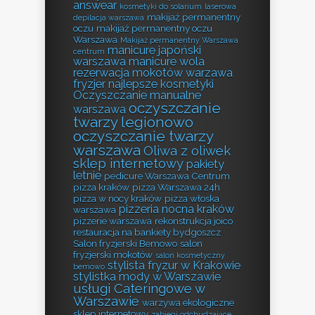
answear
kosmetyki do solarium
laserowa
makijaż permanentny
depilacja warszawa
oczu
makijaż permanentny oczu
Warszawa
Makijaż permanentny Warszawa
manicure japoński
centrum
warszawa
manicure wola
rezerwacja
mokotów warzawa
fryzjer
najlepsze kosmetyki
Oczyszczanie manualne
oczyszczanie
warszawa
twarzy legionowo
oczyszczanie twarzy
warszawa
Oliwa z oliwek
sklep internetowy
pakiety
letnie
pedicure Warszawa Centrum
pizza kraków
pizza Warszawa 24h
pizza w nocy kraków
pizza włoska
pizzeria nocna kraków
warszawa
pizzerie warszawa
rekonstrukcja joico
restauracja na bankiety bydgoszcz
Salon fryzjerski Bemowo
salon
fryzjerski mokotów
salon kosmetyczny
stylista fryzur w Krakowie
bemowo
stylistka mody w Warszawie
usługi Cateringowe w
Warszawie
warzywa ekologiczne
sklep internetowy
zabiegi odchudzające