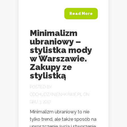
Read More
Minimalizm
ubraniowy –
stylistka mody
w Warszawie.
Zakupy ze
stylistką
POSTED BY
ODCHUDZANIENAKAWIE.PL
ON
GRU 3, 2017
Minimalizm ubraniowy to nie
tylko trend, ale także sposób na
uproszczenie życia i stworzenie