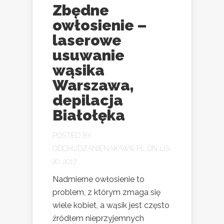
Zbędne
owłosienie –
laserowe
usuwanie
wąsika
Warszawa,
depilacja
Białołęka
POSTED BY
ODCHUDZANIENAKAWIE.PL
ON LIS
20, 2017
Nadmierne owłosienie to
problem, z którym zmaga się
wiele kobiet, a wąsik jest często
źródłem nieprzyjemnych