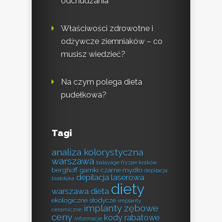
odchudzania
Właściwości zdrowotne i
odżywcze ziemniaków – co
musisz wiedzieć?
Na czym polega dieta
pudełkowa?
Tagi
analiza kolorystyczna
warszawa
balayage fryzjer kraków
berghoff garnki
czarne mydło
depilacja
depilacja laserowa
białołęka
diety
warszawa
dieta
ekologiczne słodycze
implanty
implanty zębowe
ceramiczne
ceny
kody rabatowe
informacje