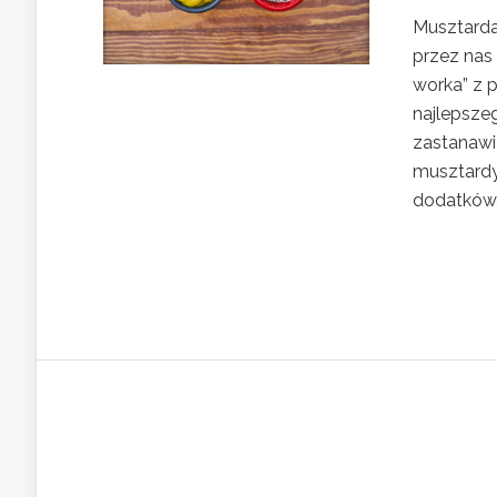
Musztarda
przez nas
worka” z 
najlepsze
zastanawi
musztardy
dodatków,