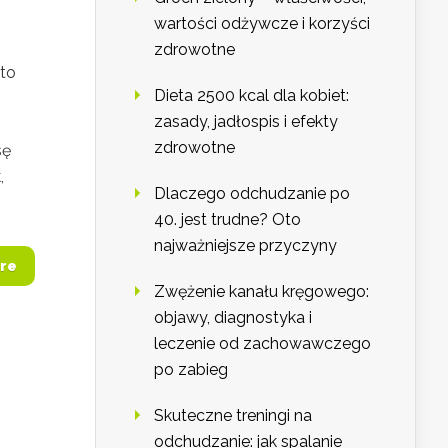
wartości odżywcze i korzyści
zdrowotne
 to
Dieta 2500 kcal dla kobiet:
zasady, jadłospis i efekty
zdrowotne
sę
,
Dlaczego odchudzanie po
40. jest trudne? Oto
najważniejsze przyczyny
re
Zwężenie kanału kręgowego:
objawy, diagnostyka i
leczenie od zachowawczego
po zabieg
Skuteczne treningi na
odchudzanie: jak spalanie