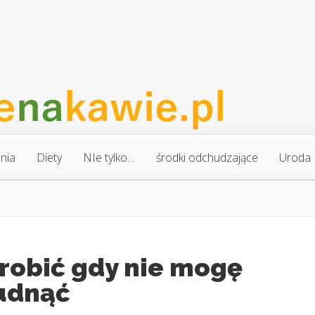
nia
Diety
NIe tylko…
środki odchudzające
Uroda
zrobić gdy nie mogę
udnąć