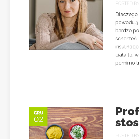
POSTED B
Dlaczego t
powodują,
bardzo po
schorzeń,
insulinoop
ciała to, 
pomimo tr
Prof
GRU
02
sto
POSTED B