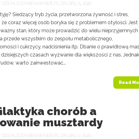
Y
ODCHUDZANIENAKAWIE.PL
ON GRU 5, 2020
yję? Siedzący tryb życia, przetworzona żywność i stres,
 że coraz więcej osób boryka się z problemem otyłości. Jest
ważny stan, który może prowadzić do wielu nieprzyjemnych
 a przede wszystkim do zespołu metabolicznego,
orności i cukrzycy, nadciśnienia itp. Dbanie o prawidłową ma
w dzisiejszych czasach wyzwanie dla większości z nas. Jednak
udów, warto zainwestować...
Read Mo
ilaktyka chorób a
sowanie musztardy
Y
ODCHUDZANIENAKAWIE.PL
ON GRU 2, 2020