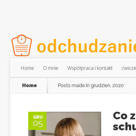
Home
O mnie
Współpraca i kontakt
ćwicze
Home
Posts made in grudzień, 2020
Co 
GRU
05
sch