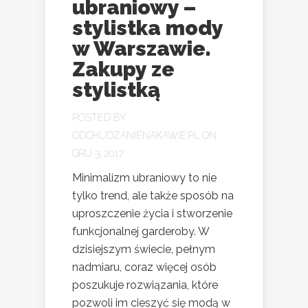
ubraniowy –
stylistka mody
w Warszawie.
Zakupy ze
stylistką
POSTED BY
ODCHUDZANIENAKAWIE.PL
ON
GRU 3, 2017
Minimalizm ubraniowy to nie
tylko trend, ale także sposób na
uproszczenie życia i stworzenie
funkcjonalnej garderoby. W
dzisiejszym świecie, pełnym
nadmiaru, coraz więcej osób
poszukuje rozwiązania, które
pozwoli im cieszyć się modą w