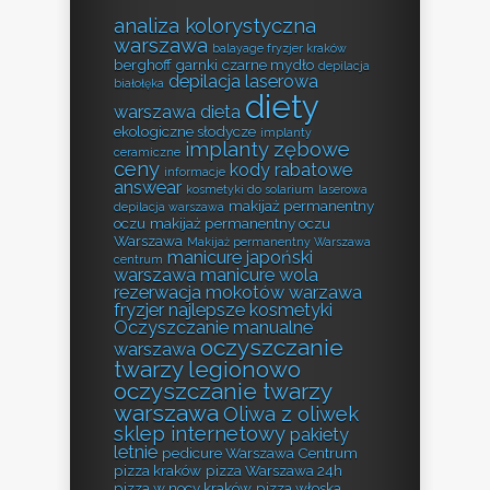
analiza kolorystyczna
warszawa
balayage fryzjer kraków
berghoff garnki
czarne mydło
depilacja
depilacja laserowa
białołęka
diety
warszawa
dieta
ekologiczne słodycze
implanty
implanty zębowe
ceramiczne
ceny
kody rabatowe
informacje
answear
kosmetyki do solarium
laserowa
makijaż permanentny
depilacja warszawa
oczu
makijaż permanentny oczu
Warszawa
Makijaż permanentny Warszawa
manicure japoński
centrum
warszawa
manicure wola
rezerwacja
mokotów warzawa
fryzjer
najlepsze kosmetyki
Oczyszczanie manualne
oczyszczanie
warszawa
twarzy legionowo
oczyszczanie twarzy
warszawa
Oliwa z oliwek
sklep internetowy
pakiety
letnie
pedicure Warszawa Centrum
pizza kraków
pizza Warszawa 24h
pizza w nocy kraków
pizza włoska