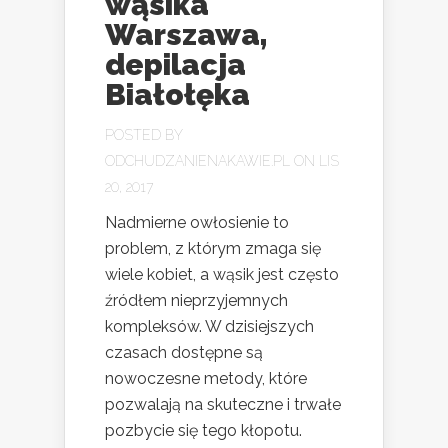
wąsika
Warszawa,
depilacja
Białołęka
POSTED BY
ODCHUDZANIENAKAWIE.PL
ON LIS
20, 2017
Nadmierne owłosienie to
problem, z którym zmaga się
wiele kobiet, a wąsik jest często
źródłem nieprzyjemnych
kompleksów. W dzisiejszych
czasach dostępne są
nowoczesne metody, które
pozwalają na skuteczne i trwałe
pozbycie się tego kłopotu.