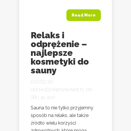
Read More
Relaks i
odprężenie –
najlepsze
kosmetyki do
sauny
POSTED BY
ODCHUDZANIENAKAWIE.PL
ON
GRU 30, 2017
Sauna to nie tylko przyjemny
sposób na relaks, ale także
źródło wielu korzyści
zdrowotnych, które mogą