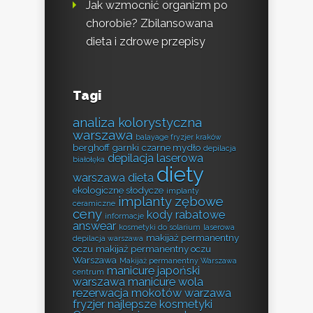
Jak wzmocnić organizm po
chorobie? Zbilansowana
dieta i zdrowe przepisy
Tagi
analiza kolorystyczna
warszawa
balayage fryzjer kraków
berghoff garnki
czarne mydło
depilacja
depilacja laserowa
białołęka
diety
warszawa
dieta
ekologiczne słodycze
implanty
implanty zębowe
ceramiczne
ceny
kody rabatowe
informacje
answear
kosmetyki do solarium
laserowa
makijaż permanentny
depilacja warszawa
oczu
makijaż permanentny oczu
Warszawa
Makijaż permanentny Warszawa
manicure japoński
centrum
warszawa
manicure wola
rezerwacja
mokotów warzawa
fryzjer
najlepsze kosmetyki