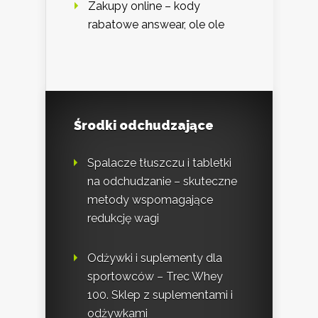
Zakupy online – kody
rabatowe answear, ole ole
Środki odchudzające
Spalacze tłuszczu i tabletki
na odchudzanie – skuteczne
metody wspomagające
redukcję wagi
Odżywki i suplementy dla
sportowców – Trec Whey
100. Sklep z suplementami i
odżywkami