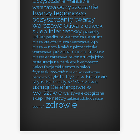
Oczyszczanie manualne
oczyszczanie
warszawa
twarzy legionowo
oczyszczanie twarzy
warszawa
Oliwa z oliwek
sklep internetowy
pakiety
letnie
pedicure Warszawa Centrum
pizza kraków
pizza Warszawa 24h
pizza w nocy kraków
pizza włoska
pizzeria nocna kraków
warszawa
pizzerie warszawa
rekonstrukcja joico
restauracja na bankiety bydgoszcz
Salon fryzjerski Bemowo
salon
fryzjerski mokotów
salon kosmetyczny
stylista fryzur w Krakowie
bemowo
stylistka mody w Warszawie
usługi Cateringowe w
Warszawie
warzywa ekologiczne
sklep internetowy
zabiegi odchudzające
zdrowie
poznań