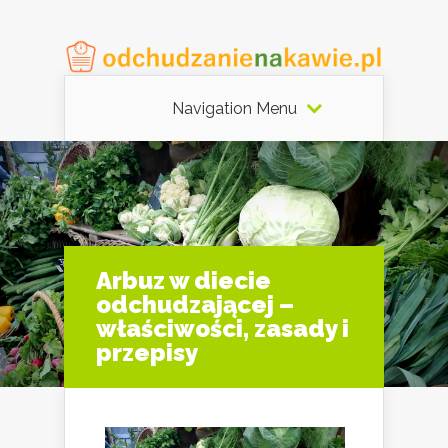
Navigation Menu
Arbuz w diecie
odchudzającej –
właściwości, zasady i
przepisy