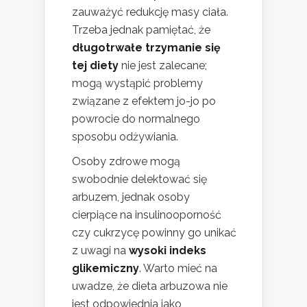
zauważyć redukcję masy ciała.
Trzeba jednak pamiętać, że
długotrwałe trzymanie się
tej diety
nie jest zalecane;
mogą wystąpić problemy
związane z efektem jo-jo po
powrocie do normalnego
sposobu odżywiania.
Osoby zdrowe mogą
swobodnie delektować się
arbuzem, jednak osoby
cierpiące na insulinooporność
czy cukrzycę powinny go unikać
z uwagi na
wysoki indeks
glikemiczny
. Warto mieć na
uwadze, że dieta arbuzowa nie
jest odpowiednia jako