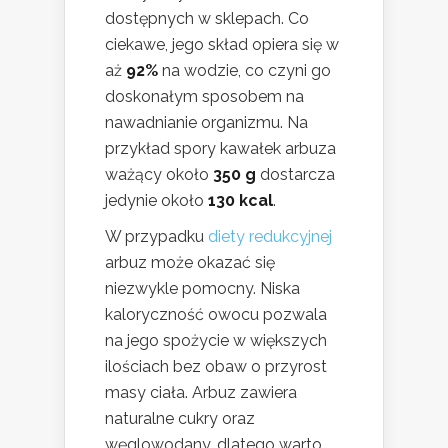
dostępnych w sklepach. Co
ciekawe, jego skład opiera się w
aż
92%
na wodzie, co czyni go
doskonałym sposobem na
nawadnianie organizmu. Na
przykład spory kawałek arbuza
ważący około
350 g
dostarcza
jedynie około
130 kcal
.
W przypadku
diety redukcyjnej
arbuz może okazać się
niezwykle pomocny. Niska
kaloryczność owocu pozwala
na jego spożycie w większych
ilościach bez obaw o przyrost
masy ciała. Arbuz zawiera
naturalne cukry oraz
węglowodany, dlatego warto