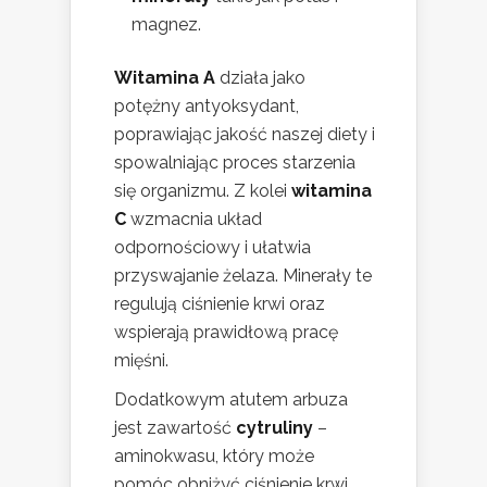
magnez.
Witamina A
działa jako
potężny antyoksydant,
poprawiając jakość naszej diety i
spowalniając proces starzenia
się organizmu. Z kolei
witamina
C
wzmacnia układ
odpornościowy i ułatwia
przyswajanie żelaza. Minerały te
regulują ciśnienie krwi oraz
wspierają prawidłową pracę
mięśni.
Dodatkowym atutem arbuza
jest zawartość
cytruliny
–
aminokwasu, który może
pomóc obniżyć ciśnienie krwi