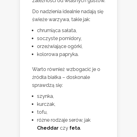
zależności od własnych gustów.
Do nadzienia idealnie nadają się
świeże warzywa, takie jak:
chrumiąca sałata,
soczyste pomidory,
orzeźwiające ogórki,
kolorowa papryka.
Warto również wzbogacić je o
źródła białka – doskonale
sprawdzą się:
szynka,
kurczak,
tofu,
różne rodzaje serów, jak
Cheddar
czy
feta
.