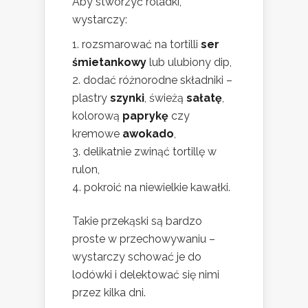
Aby stworzyć roladki,
wystarczy:
rozsmarować na tortilli
ser
śmietankowy
lub ulubiony dip,
dodać różnorodne składniki –
plastry
szynki
, świeżą
sałatę
,
kolorową
paprykę
czy
kremowe
awokado
,
delikatnie zwinąć tortillę w
rulon,
pokroić na niewielkie kawałki.
Takie przekąski są bardzo
proste w przechowywaniu –
wystarczy schować je do
lodówki i delektować się nimi
przez kilka dni.