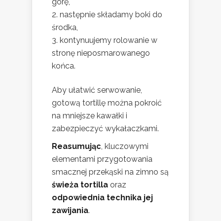
górę,
następnie składamy boki do
środka,
kontynuujemy rolowanie w
stronę nieposmarowanego
końca.
Aby ułatwić serwowanie,
gotową tortillę można pokroić
na mniejsze kawałki i
zabezpieczyć wykałaczkami.
Reasumując
, kluczowymi
elementami przygotowania
smacznej przekąski na zimno są
świeża tortilla
oraz
odpowiednia technika jej
zawijania
.