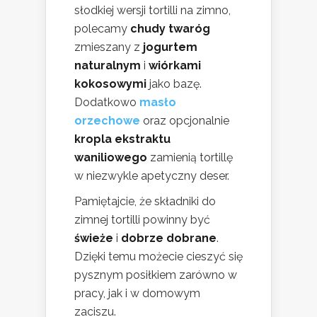
słodkiej wersji tortilli na zimno,
polecamy
chudy twaróg
zmieszany z
jogurtem
naturalnym
i
wiórkami
kokosowymi
jako bazę.
Dodatkowo
masło
orzechowe
oraz opcjonalnie
kropla ekstraktu
waniliowego
zamienią tortillę
w niezwykle apetyczny deser.
Pamiętajcie, że składniki do
zimnej tortilli powinny być
świeże
i
dobrze dobrane
.
Dzięki temu możecie cieszyć się
pysznym posiłkiem zarówno w
pracy, jak i w domowym
zaciszu.