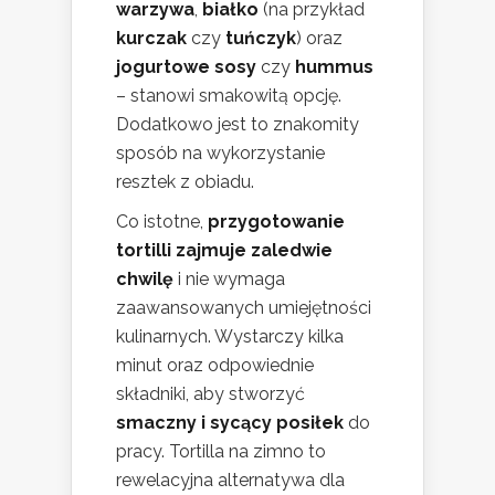
warzywa
,
białko
(na przykład
kurczak
czy
tuńczyk
) oraz
jogurtowe sosy
czy
hummus
– stanowi smakowitą opcję.
Dodatkowo jest to znakomity
sposób na wykorzystanie
resztek z obiadu.
Co istotne,
przygotowanie
tortilli zajmuje zaledwie
chwilę
i nie wymaga
zaawansowanych umiejętności
kulinarnych. Wystarczy kilka
minut oraz odpowiednie
składniki, aby stworzyć
smaczny i sycący posiłek
do
pracy. Tortilla na zimno to
rewelacyjna alternatywa dla