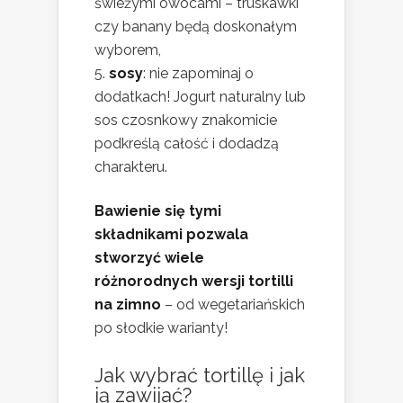
świeżymi owocami – truskawki
czy banany będą doskonałym
wyborem,
sosy
: nie zapominaj o
dodatkach! Jogurt naturalny lub
sos czosnkowy znakomicie
podkreślą całość i dodadzą
charakteru.
Bawienie się tymi
składnikami pozwala
stworzyć wiele
różnorodnych wersji tortilli
na zimno
– od wegetariańskich
po słodkie warianty!
Jak wybrać tortillę i jak
ją zawijać?