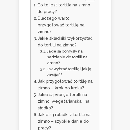
Co to jest tortilla na zimno
do pracy?
Dlaczego warto
przygotować tortillę na
zimno?
Jakie składniki wykorzystać
do tortilli na zimno?
Jakie są pomysły na
nadzienie do tortilli na
zimno?
Jak wybrać tortillę i jak ją
zawijać?
Jak przygotować tortillę na
zimno – krok po kroku?
Jakie są wersje tortilli na
zimno: wegetariańska i na
słodko?
Jakie są roladki z tortilli na
zimno – szybkie danie do
pracy?