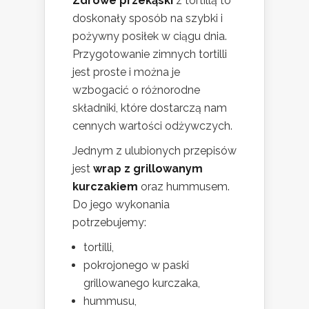
Zdrowe przekąski
z tortillą to
doskonały sposób na szybki i
pożywny posiłek w ciągu dnia.
Przygotowanie zimnych tortilli
jest proste i można je
wzbogacić o różnorodne
składniki, które dostarczą nam
cennych wartości odżywczych.
Jednym z ulubionych przepisów
jest
wrap z grillowanym
kurczakiem
oraz hummusem.
Do jego wykonania
potrzebujemy:
tortilli,
pokrojonego w paski
grillowanego kurczaka,
hummusu,