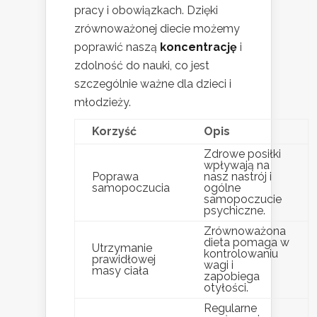
pracy i obowiązkach. Dzięki
zrównoważonej diecie możemy
poprawić naszą
koncentrację
i
zdolność do nauki, co jest
szczególnie ważne dla dzieci i
młodzieży.
Korzyść
Opis
Zdrowe posiłki
wpływają na
Poprawa
nasz nastrój i
samopoczucia
ogólne
samopoczucie
psychiczne.
Zrównoważona
dieta pomaga w
Utrzymanie
kontrolowaniu
prawidłowej
wagi i
masy ciała
zapobiega
otyłości.
Regularne