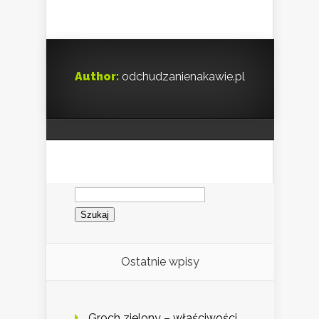
Author:
odchudzanienakawie.pl
Szukaj:
Ostatnie wpisy
Groch zielony – właściwości,