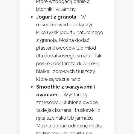
które wzbogacą danie o
błonnik i witaminy.
Jogurt z granolą
– W
miseczce warto połączyć
kilka łyżek jogurtu naturalnego
z granolą. Można dodać
plasterki owoców lub miód
dla dodatkowego smaku. Taki
posiłek dostarcza dużą ilość
białka i zdrowych tłuszczy,
które są ważne rano.
Smoothie z warzywami i
owocami
– Wystarczy
zmiksować ulubione owoce,
takie jak banana i truskawki, z
ręką szpinaku lub jarmużu.
Można dodać odrobinę mleka
roślinnego lub jogurtu, co