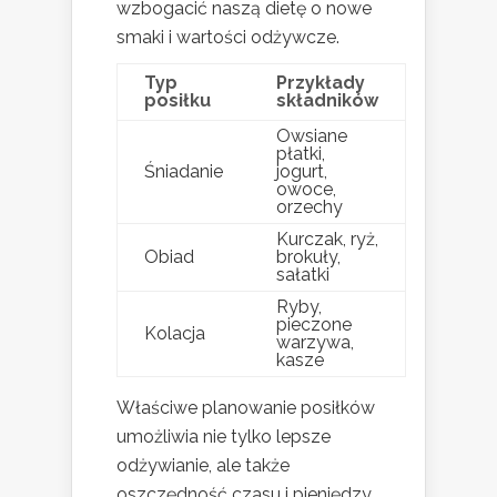
wzbogacić naszą dietę o nowe
smaki i wartości odżywcze.
Typ
Przykłady
posiłku
składników
Owsiane
płatki,
Śniadanie
jogurt,
owoce,
orzechy
Kurczak, ryż,
Obiad
brokuły,
sałatki
Ryby,
pieczone
Kolacja
warzywa,
kasze
Właściwe planowanie posiłków
umożliwia nie tylko lepsze
odżywianie, ale także
oszczędność czasu i pieniędzy,