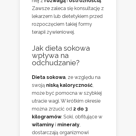
niej z
rozwagą
i
ostrożnością
.
Zawsze zaleca się konsultację z
lekarzem lub dietetykiem przed
rozpoczęciem takiej formy
terapii żywieniowej.
Jak dieta sokowa
wpływa na
odchudzanie?
Dieta sokowa
, ze względu na
swoją
niską kaloryczność
,
może być pomocna w szybkiej
utracie wagi. W krótkim okresie
można zrzucić od
2 do 3
kilogramów
. Soki, obfitujące w
witaminy
i
minerały
,
dostarczają organizmowi