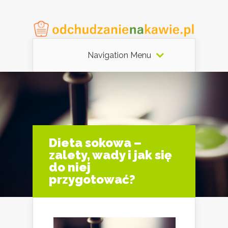
Navigation Menu
Dieta sokowa –
zalety, wady i jak się
do niej
przygotować?