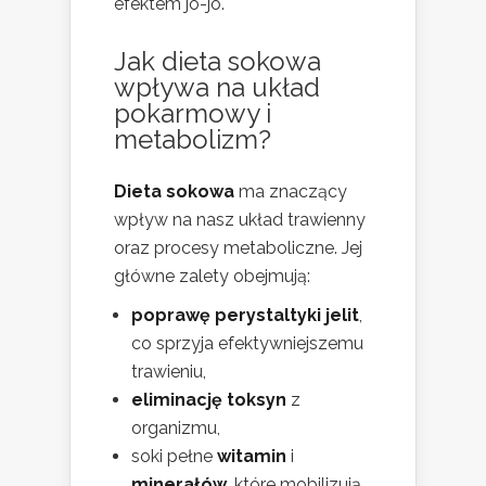
efektem jo-jo.
Jak dieta sokowa
wpływa na układ
pokarmowy i
metabolizm?
Dieta sokowa
ma znaczący
wpływ na nasz układ trawienny
oraz procesy metaboliczne. Jej
główne zalety obejmują:
poprawę perystaltyki jelit
,
co sprzyja efektywniejszemu
trawieniu,
eliminację toksyn
z
organizmu,
soki pełne
witamin
i
minerałów
, które mobilizują