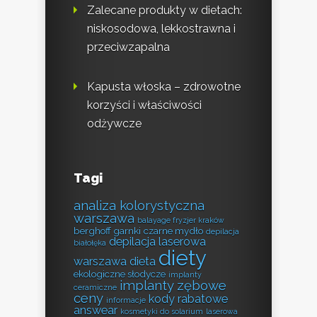
Zalecane produkty w dietach:
niskosodowa, lekkostrawna i
przeciwzapalna
Kapusta włoska – zdrowotne
korzyści i właściwości
odżywcze
Tagi
analiza kolorystyczna
warszawa
balayage fryzjer kraków
berghoff garnki
czarne mydło
depilacja
depilacja laserowa
białołęka
diety
warszawa
dieta
ekologiczne słodycze
implanty
implanty zębowe
ceramiczne
ceny
kody rabatowe
informacje
answear
kosmetyki do solarium
laserowa