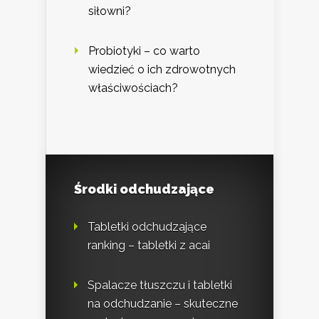
siłowni?
Probiotyki – co warto
wiedzieć o ich zdrowotnych
właściwościach?
Środki odchudzające
Tabletki odchudzające
ranking – tabletki z acai
Spalacze tłuszczu i tabletki
na odchudzanie – skuteczne