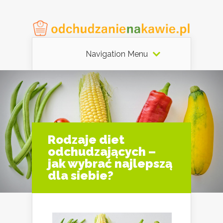
Navigation Menu
Rodzaje diet
odchudzających –
jak wybrać najlepszą
dla siebie?