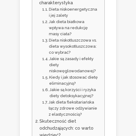
charakterystyka
Dieta niskoenergetyczna
i jej zalety
Jak dieta białkowa
wpływa na redukcję
masy ciała?
Dieta niskotłuszczowa vs.
dieta wysokotłuszczowa:
co wybrać?
Jakie są zasady i efekty
diety
niskowęglowodanowej?
Kiedy i jak stosować dietę
eliminacyjną?
Jakie są korzyści i ryzyka
diety detoksykacyjnej?
Jak dieta fleksitariańska
łączy zdrowe odżywianie
z elastycznością?
Skuteczność diet
odchudzających: co warto
wiedzieć?