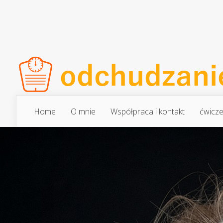
Home
O mnie
Współpraca i kontakt
ćwicze