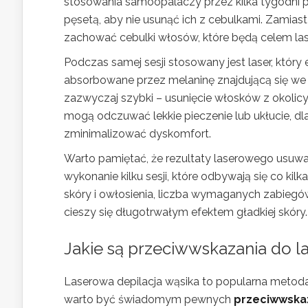
stosowania samoopalaczy przez kilka tygodni p
pęsetą, aby nie usunąć ich z cebulkami. Zamia
zachować cebulki włosów, które będą celem las
Podczas samej sesji stosowany jest laser, który 
absorbowane przez melaninę znajdującą się we w
zazwyczaj szybki – usunięcie włosków z okolicy 
mogą odczuwać lekkie pieczenie lub ukłucie, dla
zminimalizować dyskomfort.
Warto pamiętać, że rezultaty laserowego usuwa
wykonanie kilku sesji, które odbywają się co kil
skóry i owłosienia, liczba wymaganych zabiegó
cieszy się długotrwałym efektem gładkiej skóry.
Jakie są przeciwwskazania do la
Laserowa depilacja wąsika to popularna metoda
warto być świadomym pewnych
przeciwwska