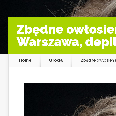
Zbędne owłosie
Warszawa, depil
Home
Uroda
Zbędne owłosienie