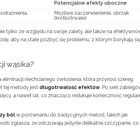
Potencjalne efekty uboczne
odrażnienia,
Możliwe zaczerwienienie, obrzęk
(krótkotrwałe)
ie tylko ze względu na swoje zalety, ale także na efektywnoś
etodę, aby na stałe pozbyć się problemu, z którym borykają si
cji wąsika?
eliminacji niechcianego owłosienia, która przynosi szereg
t tej metody jest
długotrwałość efektów
. Po serii zabiegó
sięcy, a nawet lat, co znacząco redukuje konieczność regula
zy ból
w porównaniu do tradycyjnych metod, takich jak
sób zgłasza, że odczuwają jedynie delikatne szczypanie, co