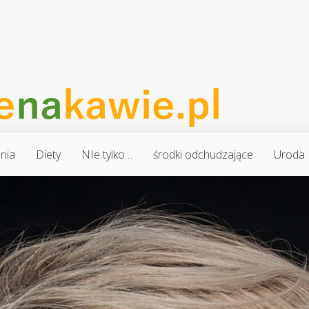
nia
Diety
NIe tylko…
środki odchudzające
Uroda