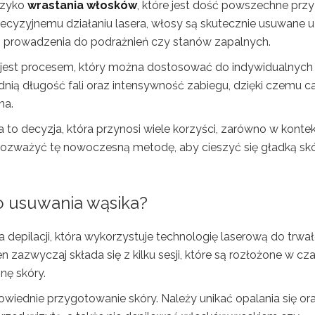
yzyko
wrastania włosków
, które jest dość powszechne przy
ecyzyjnemu działaniu lasera, włosy są skutecznie usuwane u
 i prowadzenia do podrażnień czy stanów zapalnych.
a jest procesem, który można dostosować do indywidualnych
dnią długość fali oraz intensywność zabiegu, dzięki czemu c
na.
 to decyzja, która przynosi wiele korzyści, zarówno w konte
 rozważyć tę nowoczesną metodę, aby cieszyć się gładką sk
o usuwania wąsika?
depilacji, która wykorzystuje technologię laserową do trwa
 zazwyczaj składa się z kilku sesji, które są rozłożone w cza
nę skóry.
wiednie przygotowanie skóry. Należy unikać opalania się or