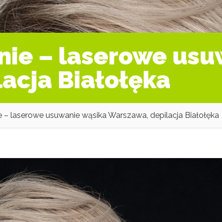
nie – laserowe usu
acja Białołęka
 – laserowe usuwanie wąsika Warszawa, depilacja Białołęka