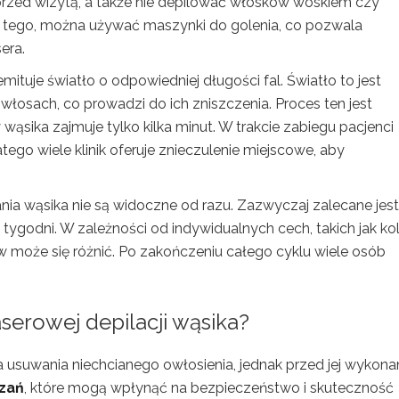
rzed wizytą, a także nie depilować włosków woskiem czy
st tego, można używać maszynki do golenia, co pozwala
era.
emituje światło o odpowiedniej długości fal. Światło to jest
łosach, co prowadzi do ich zniszczenia. Proces ten jest
wąsika zajmuje tylko kilka minut. W trakcie zabiegu pacjenci
tego wiele klinik oferuje znieczulenie miejscowe, aby
nia wąsika nie są widoczne od razu. Zazwyczaj zalecane jest
ka tygodni. W zależności od indywidualnych cech, takich jak ko
w może się różnić. Po zakończeniu całego cyklu wiele osób
serowej depilacji wąsika?
 usuwania niechcianego owłosienia, jednak przed jej wykon
zań
, które mogą wpłynąć na bezpieczeństwo i skuteczność