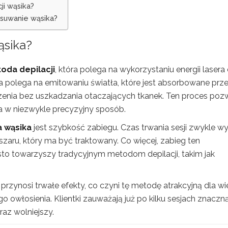
ji wąsika?
suwanie wąsika?
ąsika?
oda depilacji
, która polega na wykorzystaniu energii lasera
a polega na emitowaniu światła, które jest absorbowane prz
zenia bez uszkadzania otaczających tkanek. Ten proces poz
ia w niezwykle precyzyjny sposób.
 wąsika
jest szybkość zabiegu. Czas trwania sesji zwykle w
bszaru, który ma być traktowany. Co więcej, zabieg ten
ęsto towarzyszy tradycyjnym metodom depilacji, takim jak
rzynosi trwałe efekty, co czyni tę metodę atrakcyjną dla wi
owłosienia. Klientki zauważają już po kilku sesjach znaczn
raz wolniejszy.