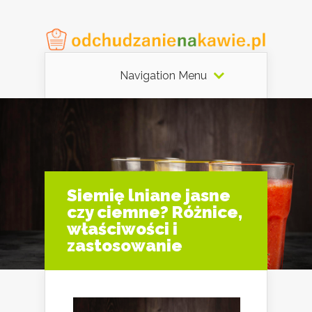
Navigation Menu
Siemię lniane jasne
czy ciemne? Różnice,
właściwości i
zastosowanie