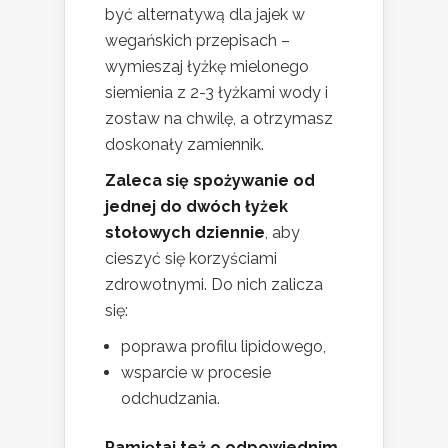
być alternatywą dla jajek w
wegańskich przepisach –
wymieszaj łyżkę mielonego
siemienia z 2-3 łyżkami wody i
zostaw na chwilę, a otrzymasz
doskonały zamiennik.
Zaleca się spożywanie od
jednej do dwóch łyżek
stołowych dziennie
, aby
cieszyć się korzyściami
zdrowotnymi. Do nich zalicza
się:
poprawa profilu lipidowego,
wsparcie w procesie
odchudzania.
Pamiętaj też o odpowiednim