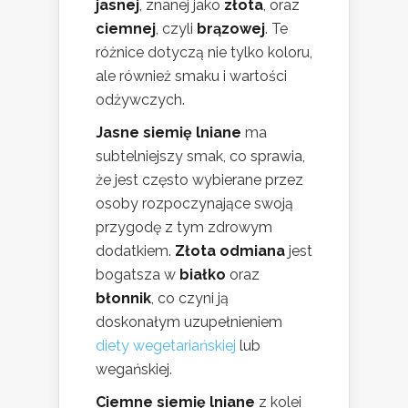
jasnej
, znanej jako
złota
, oraz
ciemnej
, czyli
brązowej
. Te
różnice dotyczą nie tylko koloru,
ale również smaku i wartości
odżywczych.
Jasne siemię lniane
ma
subtelniejszy smak, co sprawia,
że jest często wybierane przez
osoby rozpoczynające swoją
przygodę z tym zdrowym
dodatkiem.
Złota odmiana
jest
bogatsza w
białko
oraz
błonnik
, co czyni ją
doskonałym uzupełnieniem
diety wegetariańskiej
lub
wegańskiej.
Ciemne siemię lniane
z kolei