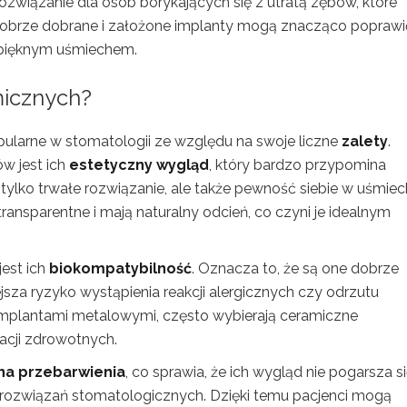
ozwiązanie dla osób borykających się z utratą zębów, które
Dobrze dobrane i założone implanty mogą znacząco poprawi
i pięknym uśmiechem.
micznych?
opularne w stomatologii ze względu na swoje liczne
zalety
.
w jest ich
estetyczny wygląd
, który bardzo przypomina
e tylko trwałe rozwiązanie, ale także pewność siebie w uśmiec
transparentne i mają naturalny odcień, co czyni je idealnym
est ich
biokompatybilność
. Oznacza to, że są one dobrze
sza ryzyko wystąpienia reakcji alergicznych czy odrzutu
implantami metalowymi, często wybierają ceramiczne
acji zdrowotnych.
na przebarwienia
, co sprawia, że ich wygląd nie pogarsza si
rozwiązań stomatologicznych. Dzięki temu pacjenci mogą