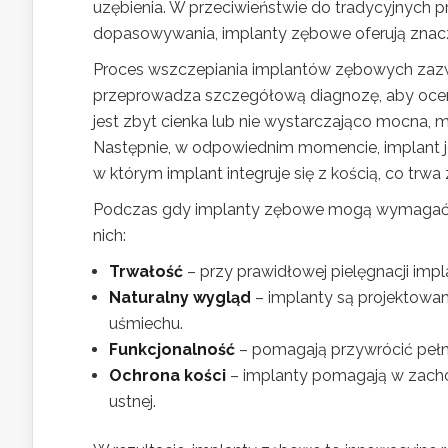
uzębienia. W przeciwieństwie do tradycyjnych p
dopasowywania, implanty zębowe oferują znaczni
Proces wszczepiania implantów zębowych zazwy
przeprowadza szczegółową diagnozę, aby ocenić
jest zbyt cienka lub nie wystarczająco mocna,
Następnie, w odpowiednim momencie, implant jes
w którym implant integruje się z kością, co trwa
Podczas gdy implanty zębowe mogą wymagać poc
nich:
Trwałość
– przy prawidłowej pielęgnacji impl
Naturalny wygląd
– implanty są projektowan
uśmiechu.
Funkcjonalność
– pomagają przywrócić pełną
Ochrona kości
– implanty pomagają w zachow
ustnej.