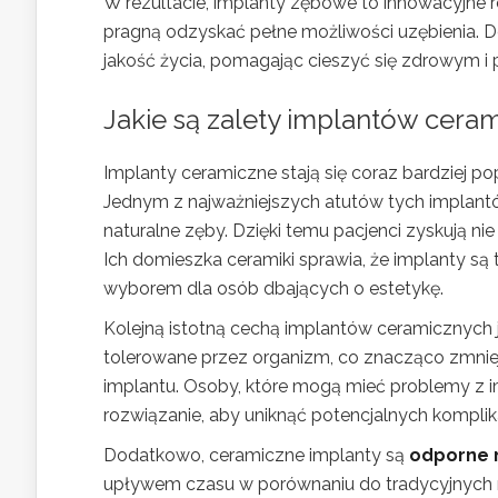
W rezultacie, implanty zębowe to innowacyjne r
pragną odzyskać pełne możliwości uzębienia. 
jakość życia, pomagając cieszyć się zdrowym 
Jakie są zalety implantów cera
Implanty ceramiczne stają się coraz bardziej p
Jednym z najważniejszych atutów tych implantó
naturalne zęby. Dzięki temu pacjenci zyskują ni
Ich domieszka ceramiki sprawia, że implanty są 
wyborem dla osób dbających o estetykę.
Kolejną istotną cechą implantów ceramicznych j
tolerowane przez organizm, co znacząco zmniej
implantu. Osoby, które mogą mieć problemy z 
rozwiązanie, aby uniknąć potencjalnych komplik
Dodatkowo, ceramiczne implanty są
odporne 
upływem czasu w porównaniu do tradycyjnych 