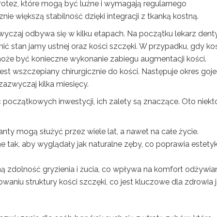
rotez, które mogą być luźne i wymagają regularnego
e większą stabilność dzięki integracji z tkanką kostną.
czaj odbywa się w kilku etapach. Na początku lekarz dent
 stan jamy ustnej oraz kości szczęki. W przypadku, gdy ko
 może być konieczne wykonanie zabiegu augmentacji kości.
t wszczepiany chirurgicznie do kości. Następuje okres goje
 zazwyczaj kilka miesięcy.
zątkowych inwestycji, ich zalety są znaczące. Oto niektó
anty mogą służyć przez wiele lat, a nawet na całe życie.
e tak, aby wyglądały jak naturalne zęby, co poprawia estety
 zdolność gryzienia i żucia, co wpływa na komfort odżywian
aniu struktury kości szczęki, co jest kluczowe dla zdrowia