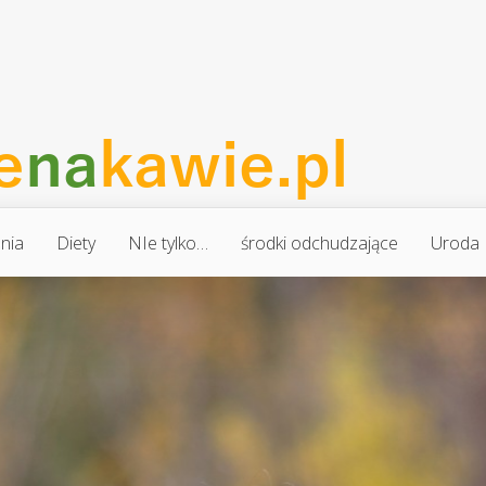
nia
Diety
NIe tylko…
środki odchudzające
Uroda