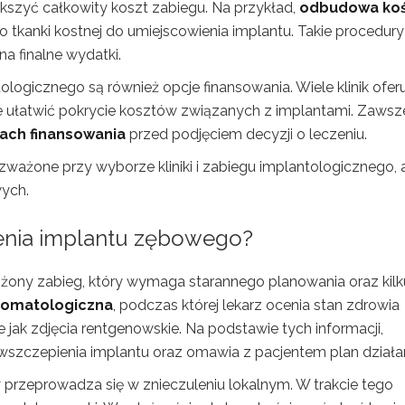
kszyć całkowity koszt zabiegu. Na przykład,
odbudowa koś
o tkanki kostnej do umiejscowienia implantu. Takie procedury
 finalne wydatki.
gicznego są również opcje finansowania. Wiele klinik oferu
e ułatwić pokrycie kosztów związanych z implantami. Zawsz
ach finansowania
przed podjęciem decyzji o leczeniu.
zważone przy wyborze kliniki i zabiegu implantologicznego,
wych.
enia implantu zębowego?
żony zabieg, który wymaga starannego planowania oraz kilk
stomatologiczna
, podczas której lekarz ocenia stan zdrowia
 jak zdjęcia rentgenowskie. Na podstawie tych informacji,
szczepienia implantu oraz omawia z pacjentem plan działan
ry przeprowadza się w znieczuleniu lokalnym. W trakcie tego