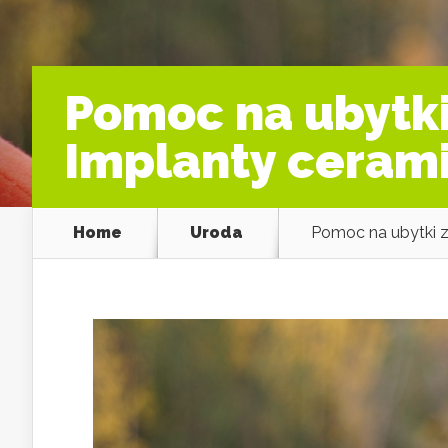
Pomoc na ubytki
Implanty ceram
Home
Uroda
Pomoc na ubytki 