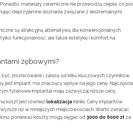
 Ponadto, materiały ceramiczne nie przewodzą ciepła, co po
nując nieprzyjemne doznania związane z ekstremalnymi
miczne są atrakcyjną alternatywą dla konwencjonalnych
ylko funkcjonalność, ale także estetykę i komfort na
lantami zębowymi?
yć zróżnicowane i zależą od kilku kluczowych czynników.
ny jest implant, ma znaczący wpływ na jego cenę. Najczęście
czym tytanowe implantal mają zazwyczaj niższe ceny.
 koszt jest również
lokalizacja
kliniki. Ceny implantów
wyższe niż w mniejszych miejscowościach. Warto zwracać
gionu, ponieważ koszty mogą sięgać od
3000 do 6000 zł
za