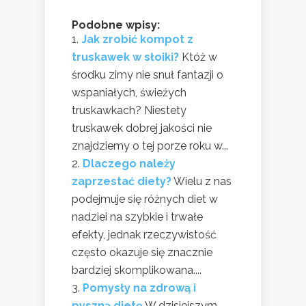
Podobne wpisy:
Jak zrobić kompot z
truskawek w słoiki?
Któż w
środku zimy nie snuł fantazji o
wspaniałych, świeżych
truskawkach? Niestety
truskawek dobrej jakości nie
znajdziemy o tej porze roku w...
Dlaczego należy
zaprzestać diety?
Wielu z nas
podejmuje się różnych diet w
nadziei na szybkie i trwałe
efekty, jednak rzeczywistość
często okazuje się znacznie
bardziej skomplikowana....
Pomysły na zdrową i
pyszną dietę
W dzisiejszym