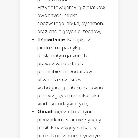
Przygotowujemy ją z płatków
owsianych, mleka,
soczystego jabłka, cynamonu
oraz chrupiących orzechów,
II śniadanie:
kanapka z
jarmużem, papryką i
doskonałym jajkiem to
prawdziwa uczta dla
podniebienia. Dodatkowo
oliwa oraz czosnek
wzbogacają całość zarówno
pod względem smaku, jak i
wartości odżywczych,
Obiad:
pęczotto z dynią i
pieczarkami stanowi sycący
posiłek bazujący na kaszy
pęczak oraz aromatycznym