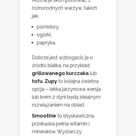
Można je skomponować z
różnorodnych warzyw, takich
jak:
pomidory,
ogórki,
papryka.
Dobrze jest wzbogacić je o
źródło białka, na przykład
grillowanego kurczaka
lub
tofu
.
Zupy
to kolejna świetna
opcja – lekka jarzynowa wersja
lub krem z dyni będą idealnym
rozwiązaniem na obiad.
Smoothie
to błyskawiczna
przekąska pełna witamin i
minerałów. Wystarczy