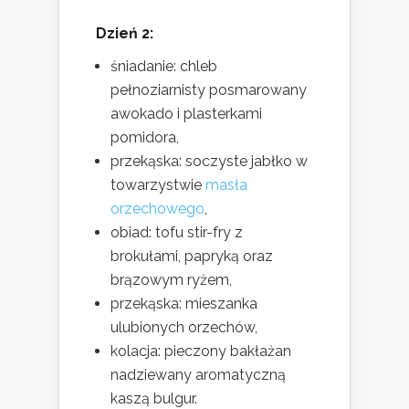
Dzień 2:
śniadanie: chleb
pełnoziarnisty posmarowany
awokado i plasterkami
pomidora,
przekąska: soczyste jabłko w
towarzystwie
masła
orzechowego
,
obiad: tofu stir-fry z
brokułami, papryką oraz
brązowym ryżem,
przekąska: mieszanka
ulubionych orzechów,
kolacja: pieczony bakłażan
nadziewany aromatyczną
kaszą bulgur.