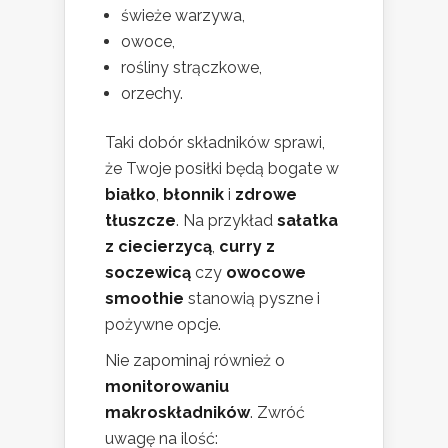
świeże warzywa,
owoce,
rośliny strączkowe,
orzechy.
Taki dobór składników sprawi,
że Twoje posiłki będą bogate w
białko
,
błonnik
i
zdrowe
tłuszcze
. Na przykład
sałatka
z ciecierzycą
,
curry z
soczewicą
czy
owocowe
smoothie
stanowią pyszne i
pożywne opcje.
Nie zapominaj również o
monitorowaniu
makroskładników
. Zwróć
uwagę na ilość: