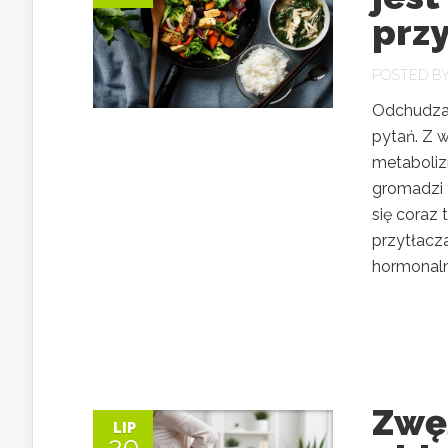
prz
POSTED B
Odchudzan
pytań. Z 
metaboliz
gromadzi 
się coraz 
przytłacz
hormonaln
Zwę
LIP
20