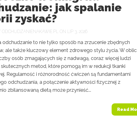
udzanie: jak spalanie
rii zyskać?
Y
ODCHUDZANIENAKAWIE.PL
ON LIP 3, 2026
na odchudzanie to nie tylko sposób na zrzucenie zbędnych
w, ale także kluczowy element zdrowego stylu życia. W obli
liczby osób zmagających się z nadwagą, coraz więcej ludzi
 skutecznych metod, które pomogą im w redukcji tkanki
ej. Regularność i różnorodność ćwiczeń są fundamentami
go odchudzania, a połączenie aktywności fizycznej z
io zbilansowaną dietą może przynieść...
Read Mo