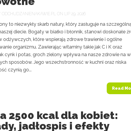
owotne
Y
ODCHUDZANIENAKAWIE.PL
ON LIP 29, 2026
ony to niezwykły skarb natury, który zasługuje na szczególn
szej diecie. Bogaty w białko i błonnik, stanowi doskonałe ź
w odżywczych, które wspierają zdrowe trawienie i ogólne
anie organizmu. Zawierając witaminy takie jak C i K oraz
ak cynk i potas, groch zielony wpływa na nasze zdrowie na w
ch sposobów. Jego wszechstronność w kuchni oraz niska
ść czynią go...
Read Mo
a 2500 kcal dla kobiet:
dy, jadłospis i efekty