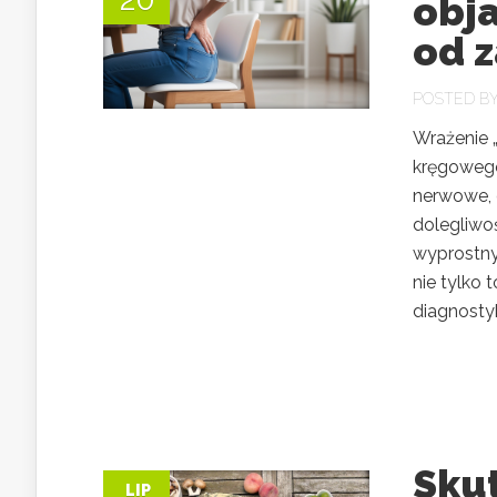
obja
od 
POSTED B
Wrażenie 
kręgowego
nerwowe, 
dolegliwo
wyprostny
nie tylko 
diagnostyk
Skut
LIP