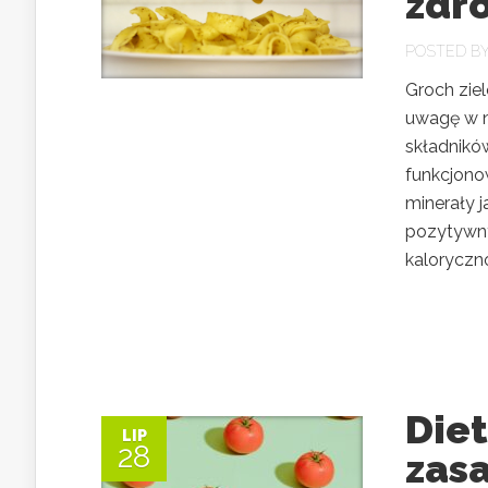
zdr
POSTED B
Groch ziel
uwagę w na
składnikó
funkcjonow
minerały j
pozytywny
kaloryczno
Diet
LIP
28
zasa