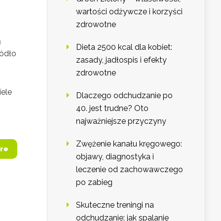
wartości odżywcze i korzyści
zdrowotne
ą
Dieta 2500 kcal dla kobiet:
ródło
zasady, jadłospis i efekty
zdrowotne
iele
Dlaczego odchudzanie po
40. jest trudne? Oto
najważniejsze przyczyny
Zwężenie kanału kręgowego:
re
objawy, diagnostyka i
leczenie od zachowawczego
po zabieg
Skuteczne treningi na
odchudzanie: jak spalanie