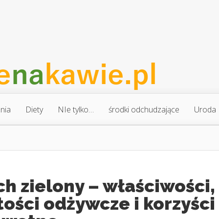
nia
Diety
NIe tylko…
środki odchudzające
Uroda
h zielony – właściwości,
ości odżywcze i korzyści