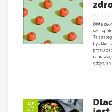
zdr
POSTED B
Dieta 2500
szczególn
Ta strateg
być klucz
prostu zap
naprawdę 
odżywiania,
Dla
LIP
26
jest