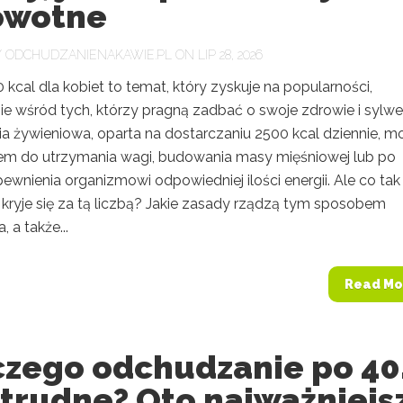
owotne
Y
ODCHUDZANIENAKAWIE.PL
ON LIP 28, 2026
 kcal dla kobiet to temat, który zyskuje na popularności,
ie wśród tych, którzy pragną zadbać o swoje zdrowie i sylwe
ia żywieniowa, oparta na dostarczaniu 2500 kcal dziennie, m
em do utrzymania wagi, budowania masy mięśniowej lub po
ewnienia organizmowi odpowiedniej ilości energii. Ale co tak
kryje się za tą liczbą? Jakie zasady rządzą tym sposobem
 a także...
Read Mo
czego odchudzanie po 40
 trudne? Oto najważniejs