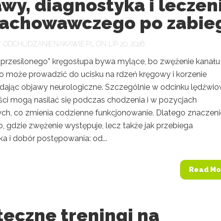
wy, diagnostyka i leczen
zachowawczego po zabie
Y
ODCHUDZANIENAKAWIE.PL
ON LIP 20, 2026
„przesilonego” kręgosłupa bywa mylące, bo zwężenie kanału
 może prowadzić do ucisku na rdzeń kręgowy i korzenie
dając objawy neurologiczne. Szczególnie w odcinku lędźw
ści mogą nasilać się podczas chodzenia i w pozycjach
ch, co zmienia codzienne funkcjonowanie. Dlatego znaczen
to, gdzie zwężenie występuje, lecz także jak przebiega
a i dobór postępowania: od...
Read Mo
eczne treningi na