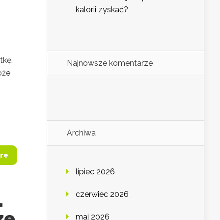
kalorii zyskać?
tkę.
Najnowsze komentarze
oże
Archiwa
re
lipiec 2026
czerwiec 2026
.
ze
maj 2026