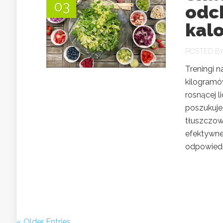
03
odch
kalo
POSTED B
Treningi 
kilogramó
rosnącej 
poszukuje
tłuszczow
efektywne
odpowiedn
« Older Entries