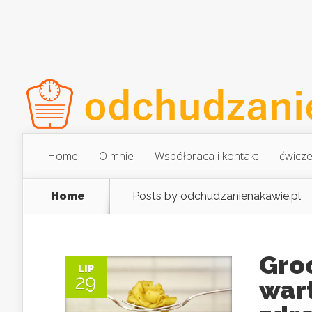
Home
O mnie
Współpraca i kontakt
ćwicze
Home
Posts by odchudzanienakawie.pl
Groc
LIP
29
wart