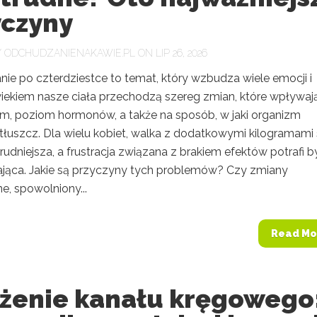
yczyny
Y
ODCHUDZANIENAKAWIE.PL
ON LIP 26, 2026
ie po czterdziestce to temat, który wzbudza wiele emocji i
wiekiem nasze ciała przechodzą szereg zmian, które wpływaj
m, poziom hormonów, a także na sposób, w jaki organizm
tłuszcz. Dla wielu kobiet, walka z dodatkowymi kilogramami 
trudniejsza, a frustracja związana z brakiem efektów potrafi b
ająca. Jakie są przyczyny tych problemów? Czy zmiany
e, spowolniony...
Read Mo
żenie kanału kręgowego