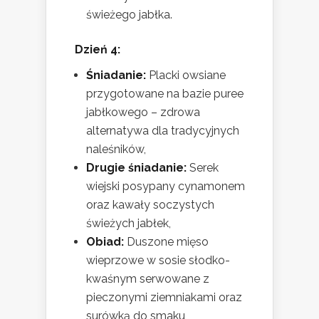
świeżego jabłka.
Dzień 4:
Śniadanie:
Placki owsiane
przygotowane na bazie puree
jabłkowego – zdrowa
alternatywa dla tradycyjnych
naleśników,
Drugie śniadanie:
Serek
wiejski posypany cynamonem
oraz kawały soczystych
świeżych jabłek,
Obiad:
Duszone mięso
wieprzowe w sosie słodko-
kwaśnym serwowane z
pieczonymi ziemniakami oraz
surówką do smaku,