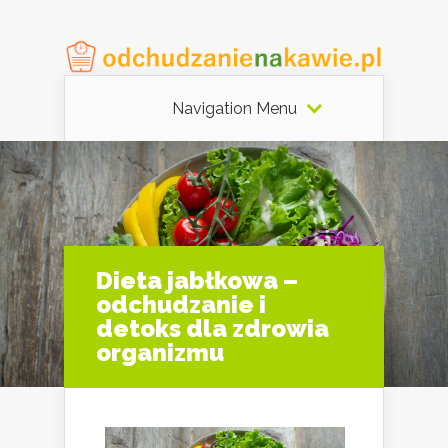
Navigation Menu
Dieta jabłkowa –
odchudzanie i
detoks dla zdrowia
organizmu