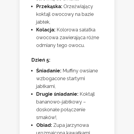
Przekąska:
Orzeźwiający
koktajl owocowy na bazie
jabłek,
Kolacja:
Kolorowa sałatka
owocowa zawierająca różne
odmiany tego owocu.
Dzień 5:
Śniadanie:
Muffiny owsiane
wzbogacone startymi
jabłkami,
Drugie śniadanie:
Koktajl
bananowo-jabłkowy –
doskonałe połączenie
smaków!,
Obiad:
Zupa jarzynowa
urozmaicona kawałkami