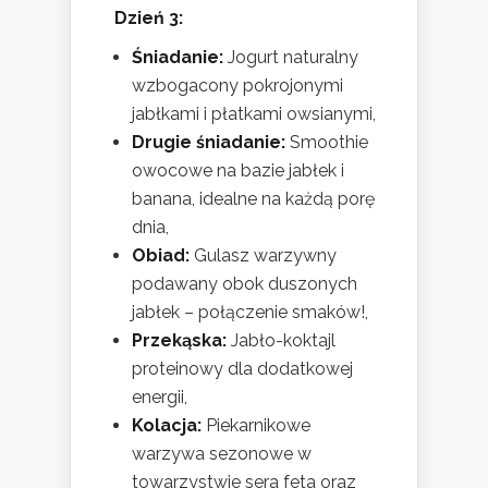
Dzień 3:
Śniadanie:
Jogurt naturalny
wzbogacony pokrojonymi
jabłkami i płatkami owsianymi,
Drugie śniadanie:
Smoothie
owocowe na bazie jabłek i
banana, idealne na każdą porę
dnia,
Obiad:
Gulasz warzywny
podawany obok duszonych
jabłek – połączenie smaków!,
Przekąska:
Jabło-koktajl
proteinowy dla dodatkowej
energii,
Kolacja:
Piekarnikowe
warzywa sezonowe w
towarzystwie sera feta oraz