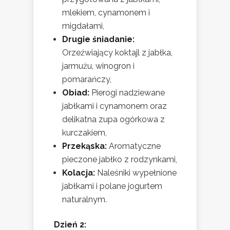
mlekiem, cynamonem i
migdałami,
Drugie śniadanie:
Orzeźwiający koktajl z jabłka,
jarmużu, winogron i
pomarańczy,
Obiad:
Pierogi nadziewane
jabłkami i cynamonem oraz
delikatna zupa ogórkowa z
kurczakiem,
Przekąska:
Aromatyczne
pieczone jabłko z rodzynkami,
Kolacja:
Naleśniki wypełnione
jabłkami i polane jogurtem
naturalnym.
Dzień 2: