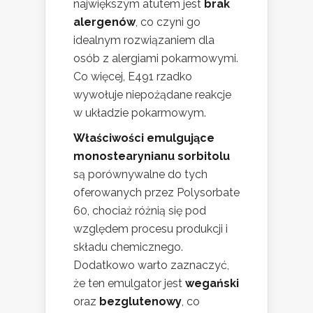
największym atutem jest
brak
alergenów
, co czyni go
idealnym rozwiązaniem dla
osób z alergiami pokarmowymi.
Co więcej, E491 rzadko
wywołuje niepożądane reakcje
w układzie pokarmowym.
Właściwości emulgujące
monostearynianu sorbitolu
są porównywalne do tych
oferowanych przez Polysorbate
60, chociaż różnią się pod
względem procesu produkcji i
składu chemicznego.
Dodatkowo warto zaznaczyć,
że ten emulgator jest
wegański
oraz
bezglutenowy
, co