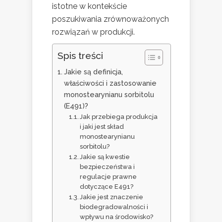
istotne w kontekście
poszukiwania zrównoważonych
rozwiązań w produkcji.
Spis treści
Jakie są definicja,
właściwości i zastosowanie
monostearynianu sorbitolu
(E491)?
Jak przebiega produkcja
i jaki jest skład
monostearynianu
sorbitolu?
Jakie są kwestie
bezpieczeństwa i
regulacje prawne
dotyczące E491?
Jakie jest znaczenie
biodegradowalności i
wpływu na środowisko?