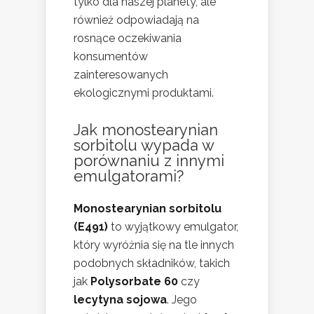
tylko dla naszej planety, ale
również odpowiadają na
rosnące oczekiwania
konsumentów
zainteresowanych
ekologicznymi produktami.
Jak monostearynian
sorbitolu wypada w
porównaniu z innymi
emulgatorami?
Monostearynian sorbitolu
(E491)
to wyjątkowy emulgator,
który wyróżnia się na tle innych
podobnych składników, takich
jak
Polysorbate 60
czy
lecytyna sojowa
. Jego