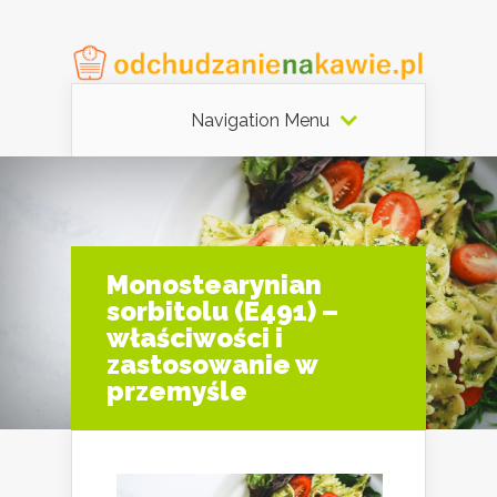
Navigation Menu
Monostearynian
sorbitolu (E491) –
właściwości i
zastosowanie w
przemyśle