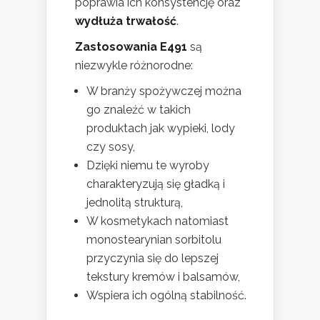
poprawia ich konsystencję oraz
wydłuża trwałość
.
Zastosowania E491
są
niezwykle różnorodne:
W branży spożywczej można
go znaleźć w takich
produktach jak wypieki, lody
czy sosy,
Dzięki niemu te wyroby
charakteryzują się gładką i
jednolitą strukturą,
W kosmetykach natomiast
monostearynian sorbitolu
przyczynia się do lepszej
tekstury kremów i balsamów,
Wspiera ich ogólną stabilność.