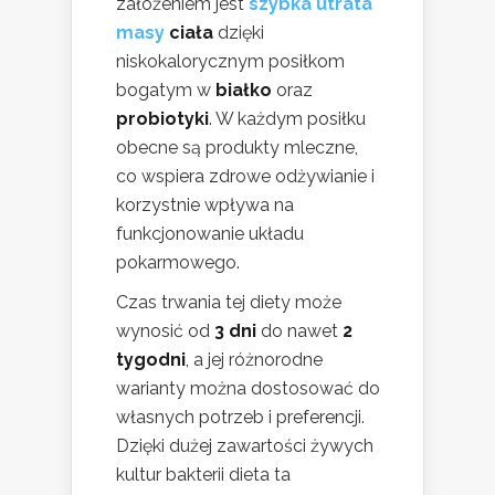
założeniem jest
szybka utrata
masy
ciała
dzięki
niskokalorycznym posiłkom
bogatym w
białko
oraz
probiotyki
. W każdym posiłku
obecne są produkty mleczne,
co wspiera zdrowe odżywianie i
korzystnie wpływa na
funkcjonowanie układu
pokarmowego.
Czas trwania tej diety może
wynosić od
3 dni
do nawet
2
tygodni
, a jej różnorodne
warianty można dostosować do
własnych potrzeb i preferencji.
Dzięki dużej zawartości żywych
kultur bakterii dieta ta