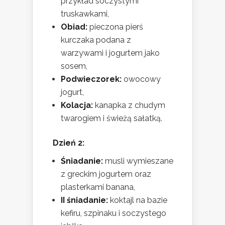
przykład soczystymi
truskawkami,
Obiad:
pieczona pierś
kurczaka podana z
warzywami i jogurtem jako
sosem,
Podwieczorek:
owocowy
jogurt,
Kolacja:
kanapka z chudym
twarogiem i świeżą sałatką.
Dzień 2:
Śniadanie:
musli wymieszane
z greckim jogurtem oraz
plasterkami banana,
II śniadanie:
koktajl na bazie
kefiru, szpinaku i soczystego