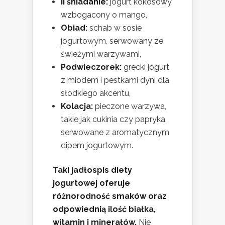
II śniadanie:
jogurt kokosowy
wzbogacony o mango,
Obiad:
schab w sosie
jogurtowym, serwowany ze
świeżymi warzywami,
Podwieczorek:
grecki jogurt
z miodem i pestkami dyni dla
słodkiego akcentu,
Kolacja:
pieczone warzywa,
takie jak cukinia czy papryka,
serwowane z aromatycznym
dipem jogurtowym.
Taki jadłospis diety
jogurtowej oferuje
różnorodność smaków oraz
odpowiednią ilość białka,
witamin i minerałów.
Nie