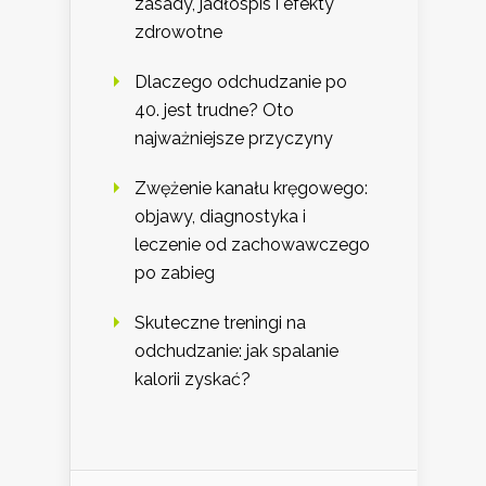
zasady, jadłospis i efekty
zdrowotne
Dlaczego odchudzanie po
40. jest trudne? Oto
najważniejsze przyczyny
Zwężenie kanału kręgowego:
objawy, diagnostyka i
leczenie od zachowawczego
po zabieg
Skuteczne treningi na
odchudzanie: jak spalanie
kalorii zyskać?