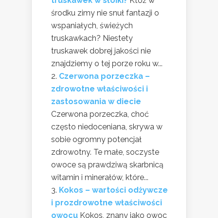
truskawek w słoiki?
Któż w
środku zimy nie snuł fantazji o
wspaniałych, świeżych
truskawkach? Niestety
truskawek dobrej jakości nie
znajdziemy o tej porze roku w...
Czerwona porzeczka –
zdrowotne właściwości i
zastosowania w diecie
Czerwona porzeczka, choć
często niedoceniana, skrywa w
sobie ogromny potencjał
zdrowotny. Te małe, soczyste
owoce są prawdziwą skarbnicą
witamin i minerałów, które...
Kokos – wartości odżywcze
i prozdrowotne właściwości
owocu
Kokos, znany jako owoc