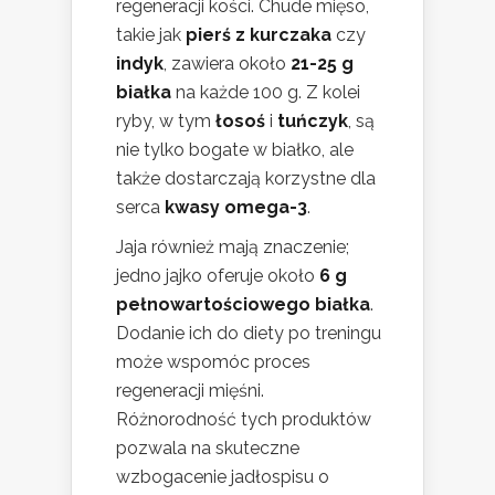
regeneracji kości. Chude mięso,
takie jak
pierś z kurczaka
czy
indyk
, zawiera około
21-25 g
białka
na każde 100 g. Z kolei
ryby, w tym
łosoś
i
tuńczyk
, są
nie tylko bogate w białko, ale
także dostarczają korzystne dla
serca
kwasy omega-3
.
Jaja również mają znaczenie;
jedno jajko oferuje około
6 g
pełnowartościowego białka
.
Dodanie ich do diety po treningu
może wspomóc proces
regeneracji mięśni.
Różnorodność tych produktów
pozwala na skuteczne
wzbogacenie jadłospisu o