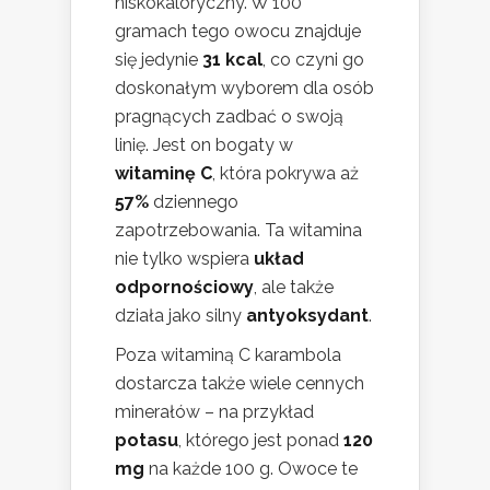
niskokaloryczny. W 100
gramach tego owocu znajduje
się jedynie
31 kcal
, co czyni go
doskonałym wyborem dla osób
pragnących zadbać o swoją
linię. Jest on bogaty w
witaminę C
, która pokrywa aż
57%
dziennego
zapotrzebowania. Ta witamina
nie tylko wspiera
układ
odpornościowy
, ale także
działa jako silny
antyoksydant
.
Poza witaminą C karambola
dostarcza także wiele cennych
minerałów – na przykład
potasu
, którego jest ponad
120
mg
na każde 100 g. Owoce te