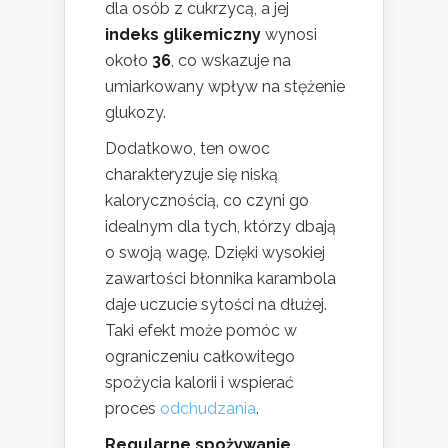
dla osób z cukrzycą, a jej
indeks glikemiczny
wynosi
około
36
, co wskazuje na
umiarkowany wpływ na stężenie
glukozy.
Dodatkowo, ten owoc
charakteryzuje się niską
kalorycznością, co czyni go
idealnym dla tych, którzy dbają
o swoją wagę. Dzięki wysokiej
zawartości błonnika karambola
daje uczucie sytości na dłużej.
Taki efekt może pomóc w
ograniczeniu całkowitego
spożycia kalorii i wspierać
proces
odchudzania
.
Regularne spożywanie