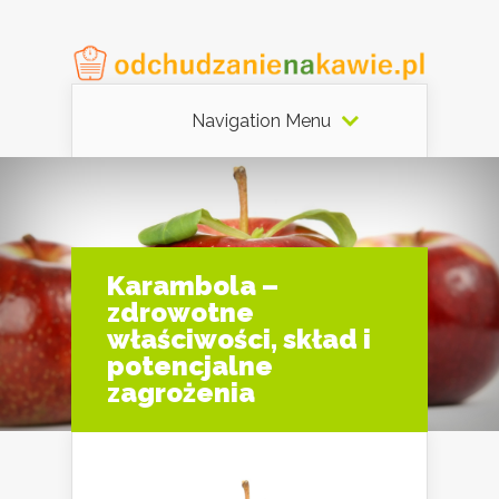
Navigation Menu
Karambola –
zdrowotne
właściwości, skład i
potencjalne
zagrożenia