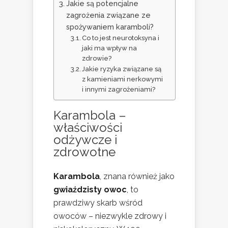
Jakie są potencjalne
zagrożenia związane ze
spożywaniem karamboli?
Co to jest neurotoksyna i
jaki ma wpływ na
zdrowie?
Jakie ryzyka związane są
z kamieniami nerkowymi
i innymi zagrożeniami?
Karambola –
właściwości
odżywcze i
zdrowotne
Karambola
, znana również jako
gwiaździsty owoc
, to
prawdziwy skarb wśród
owoców – niezwykle zdrowy i