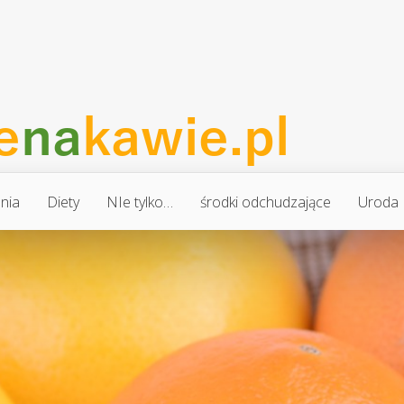
nia
Diety
NIe tylko…
środki odchudzające
Uroda