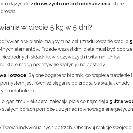
warto dążyć do
zdrowszych metod odchudzania
, które
zdrowia.
iania w diecie 5 kg w 5 dni?
dżywiania w planie mającym na celu zredukowanie wagi o
5
stotnych elementów. Przede wszystkim, dieta musi być dobrze
 niezbędnych składników odżywczych i witamin. Unikaj
ukru, które mogą negatywnie wpłynąć na postępy.
wa i owoce
. Są one bogate w błonnik, co wspiera trawienie i
omysłem jest również sięganie po źródła białka, jak chudy
zyć metabolizm.
organizmu – eksperci zalecają picie co najmniej
1,5 litra wo
 o stałych porach pomoże utrzymać równowagę energetycz
 Twoich indywidualnych potrzeb. Obserwuj reakcje swojego 