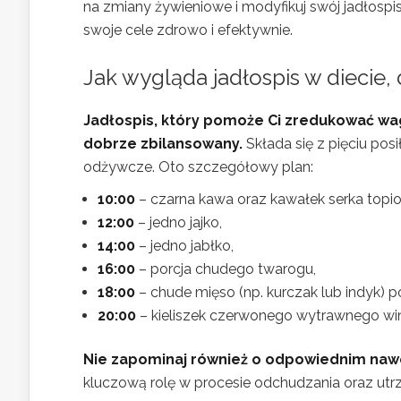
na zmiany żywieniowe i modyfikuj swój jadłospi
swoje cele zdrowo i efektywnie.
Jak wygląda jadłospis w diecie, 
Jadłospis, który pomoże Ci zredukować wagę 
dobrze zbilansowany.
Składa się z pięciu pos
odżywcze. Oto szczegółowy plan:
10:00
– czarna kawa oraz kawałek serka topi
12:00
– jedno jajko,
14:00
– jedno jabłko,
16:00
– porcja chudego twarogu,
18:00
– chude mięso (np. kurczak lub indyk) 
20:00
– kieliszek czerwonego wytrawnego wi
Nie zapominaj również o odpowiednim naw
kluczową rolę w procesie odchudzania oraz u