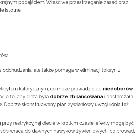
krajnym podejściem. Właściwe przestrzeganie zasad oraz
e istotne.
rów.
s odchudzania, ale także pomaga w eliminacji toksyn z
deficytem kalorycznym, co może prowadzić do
niedoborów
ć o to, aby dieta była
dobrze zbilansowana
i dostarczała
w. Dobrze skonstruowany plan żywieniowy uwzględnia też
 przy restrykcyjnej diecie w krótkim czasie, efekty mogą być
le osób wraca do dawnych nawyków żywieniowych, co prowad