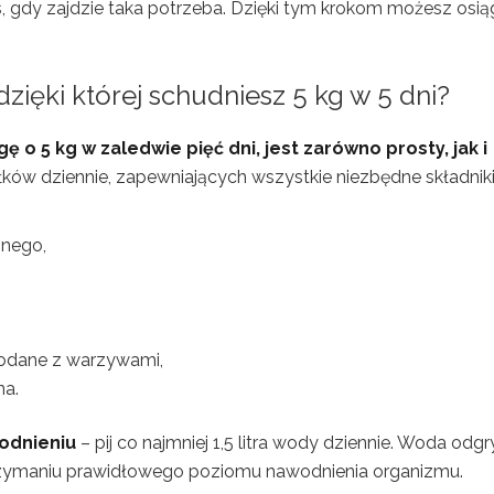
s, gdy zajdzie taka potrzeba. Dzięki tym krokom możesz osi
dzięki której schudniesz 5 kg w 5 dni?
o 5 kg w zaledwie pięć dni, jest zarówno prosty, jak i
iłków dziennie, zapewniających wszystkie niezbędne składnik
onego,
podane z warzywami,
na.
odnieniu
– pij co najmniej 1,5 litra wody dziennie. Woda odg
trzymaniu prawidłowego poziomu nawodnienia organizmu.