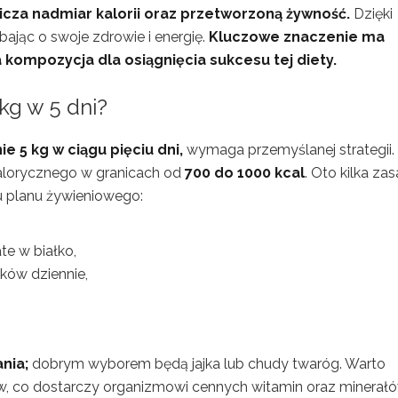
icza nadmiar kalorii oraz przetworzoną żywność.
Dzięki
jąc o swoje zdrowie i energię.
Kluczowe znaczenie ma
kompozycja dla osiągnięcia sukcesu tej diety.
kg w 5 dni?
e 5 kg w ciągu pięciu dni,
wymaga przemyślanej strategii.
kalorycznego w granicach od
700 do 1000 kcal
. Oto kilka zas
 planu żywieniowego:
te w białko,
łków dziennie,
nia;
dobrym wyborem będą jajka lub chudy twaróg. Warto
w, co dostarczy organizmowi cennych witamin oraz minerałó