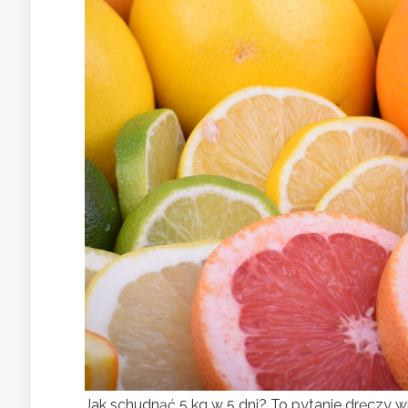
Jak schudnąć 5 kg w 5 dni? To pytanie dręczy w