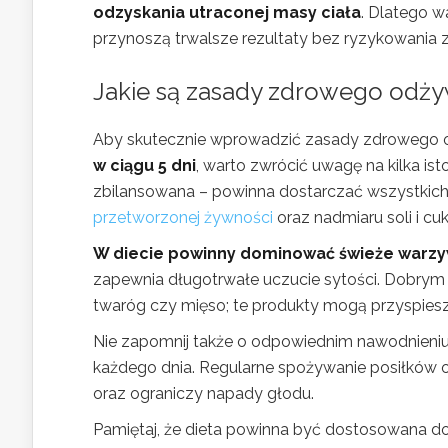
odzyskania utraconej masy ciała
. Dlatego 
przynoszą trwalsze rezultaty bez ryzykowania 
Jakie są zasady zdrowego odżyw
Aby skutecznie wprowadzić zasady zdrowego o
w ciągu 5 dni
, warto zwrócić uwagę na kilka i
zbilansowana – powinna dostarczać wszystkich
przetworzonej żywności
oraz nadmiaru soli i c
W diecie powinny dominować świeże warzy
zapewnia długotrwałe uczucie sytości. Dobrym p
twaróg czy mięso; te produkty mogą przyspies
Nie zapomnij także o odpowiednim nawodnieniu 
każdego dnia. Regularne spożywanie posiłków
oraz ograniczy napady głodu.
Pamiętaj, że dieta powinna być dostosowana do