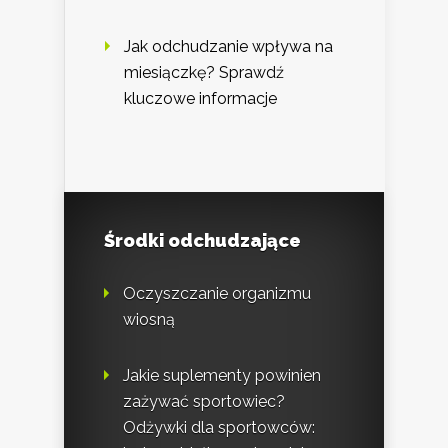
Jak odchudzanie wpływa na
miesiączkę? Sprawdź
kluczowe informacje
Środki odchudzające
Oczyszczanie organizmu
wiosną
Jakie suplementy powinien
zażywać sportowiec?
Odżywki dla sportowców: