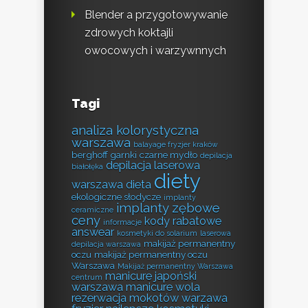
Blender a przygotowywanie
zdrowych koktajli
owocowych i warzywnnych
Tagi
analiza kolorystyczna
warszawa
balayage fryzjer kraków
berghoff garnki
czarne mydło
depilacja
depilacja laserowa
białołęka
diety
warszawa
dieta
ekologiczne słodycze
implanty
implanty zębowe
ceramiczne
ceny
kody rabatowe
informacje
answear
kosmetyki do solarium
laserowa
makijaż permanentny
depilacja warszawa
oczu
makijaż permanentny oczu
Warszawa
Makijaż permanentny Warszawa
manicure japoński
centrum
warszawa
manicure wola
rezerwacja
mokotów warzawa