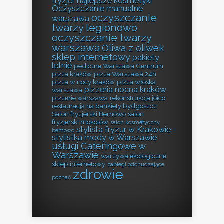
fryzjer
najlepsze kosmetyki
Oczyszczanie manualne
oczyszczanie
warszawa
twarzy legionowo
oczyszczanie twarzy
warszawa
Oliwa z oliwek
sklep internetowy
pakiety
letnie
pedicure Warszawa Centrum
pizza kraków
pizza Warszawa 24h
pizza w nocy kraków
pizza włoska
pizzeria nocna kraków
warszawa
pizzerie warszawa
rekonstrukcja joico
restauracja na bankiety bydgoszcz
Salon fryzjerski Bemowo
salon
fryzjerski mokotów
salon kosmetyczny
stylista fryzur w Krakowie
bemowo
stylistka mody w Warszawie
usługi Cateringowe w
Warszawie
warzywa ekologiczne
sklep internetowy
zabiegi odchudzające
zdrowie
poznań