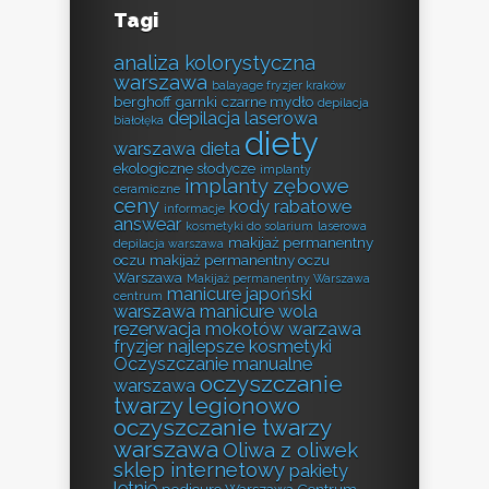
Tagi
analiza kolorystyczna
warszawa
balayage fryzjer kraków
berghoff garnki
czarne mydło
depilacja
depilacja laserowa
białołęka
diety
warszawa
dieta
ekologiczne słodycze
implanty
implanty zębowe
ceramiczne
ceny
kody rabatowe
informacje
answear
kosmetyki do solarium
laserowa
makijaż permanentny
depilacja warszawa
oczu
makijaż permanentny oczu
Warszawa
Makijaż permanentny Warszawa
manicure japoński
centrum
warszawa
manicure wola
rezerwacja
mokotów warzawa
fryzjer
najlepsze kosmetyki
Oczyszczanie manualne
oczyszczanie
warszawa
twarzy legionowo
oczyszczanie twarzy
warszawa
Oliwa z oliwek
sklep internetowy
pakiety
letnie