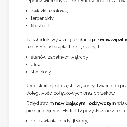
Oprócz witaminy C, Ręka Buddy dostarcza równ
związki fenolowe,
terpenoidy,
fitosterole.
Te składniki wykazują działanie
przeciwzapaln
ten owoc w terapiach dotyczących:
stanów zapalnych wątroby,
płuc,
śledziony.
Jego skórka jest często wykorzystywana do p
dolegliwości żołądkowych oraz obrzęków.
Dzięki swoim
nawilżającym
i
odżywczym
właś
pielęgnacyjnych. Ekstrakty pozyskiwane z tego
poprawiania kondycji skóry,