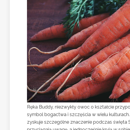
Ręka Buddy, niezwykły owoc o kształcie przypomi
symbol bogactwa i szczęścia w wielu kulturach.
zyskuje szczególne znaczenie podczas święta Su
przyciągają uwagę, a jednocześnie kryją w sobi