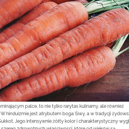
nającym palce, to nie tylko rarytas kulinarny, ale również
 W hinduizmie jest atrybutem boga Śiwy, a w tradycji żydowsk
kkot. Jego intensywnie żółty kolor i charakterystyczny wyg
e szereg zdrowotnych właściwości, które od wieków są