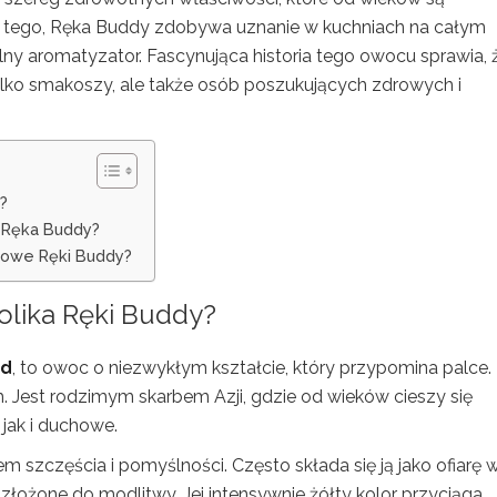
 tego, Ręka Buddy zdobywa uznanie w kuchniach na całym
alny aromatyzator. Fascynująca historia tego owocu sprawia, 
ylko smakoszy, ale także osób poszukujących zdrowych i
y?
a Ręka Buddy?
niowe Ręki Buddy?
mbolika Ręki Buddy?
nd
, to owoc o niezwykłym kształcie, który przypomina palce.
h. Jest rodzimym skarbem Azji, gdzie od wieków cieszy się
jak i duchowe.
m szczęścia i pomyślności. Często składa się ją jako ofiarę 
złożone do modlitwy. Jej intensywnie żółty kolor przyciąga