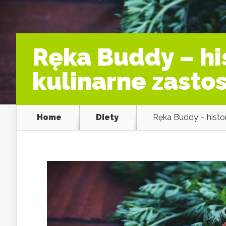
Ręka Buddy – hi
kulinarne zasto
Home
Diety
Ręka Buddy – histor