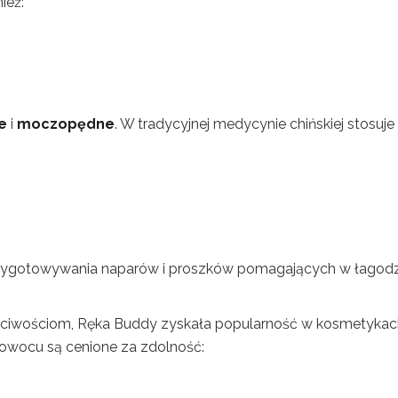
ież:
e
i
moczopędne
. W tradycyjnej medycynie chińskiej stosuje 
rzygotowywania naparów i proszków pomagających w łagod
ciwościom, Ręka Buddy zyskała popularność w kosmetykac
 owocu są cenione za zdolność: