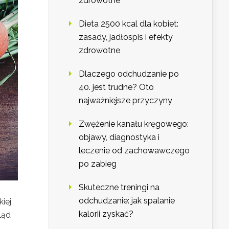
zdrowotne
Dieta 2500 kcal dla kobiet:
zasady, jadłospis i efekty
zdrowotne
Dlaczego odchudzanie po
40. jest trudne? Oto
najważniejsze przyczyny
Zwężenie kanału kręgowego:
objawy, diagnostyka i
leczenie od zachowawczego
po zabieg
Skuteczne treningi na
odchudzanie: jak spalanie
iej
kalorii zyskać?
ląd