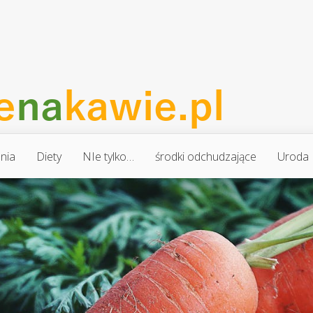
nia
Diety
NIe tylko…
środki odchudzające
Uroda