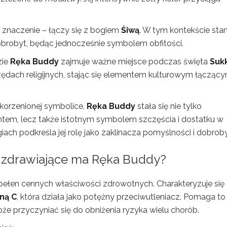
znaczenie – łączy się z bogiem
Śiwą
. W tym kontekście sta
brobyt, będąc jednocześnie symbolem obfitości.
zie
Ręka Buddy
zajmuje ważne miejsce podczas święta
Suk
ędach religijnych, stając się elementem kulturowym łącząc
akorzenionej symbolice,
Ręka Buddy
stała się nie tylko
tem, lecz także istotnym symbolem szczęścia i dostatku w
giach podkreśla jej rolę jako zaklinacza pomyślności i dobrob
 uzdrawiające ma Ręka Buddy?
c pełen cennych właściwości zdrowotnych. Charakteryzuje się
ną C
, która działa jako potężny przeciwutleniacz. Pomaga to
oże przyczyniać się do obniżenia ryzyka wielu chorób.