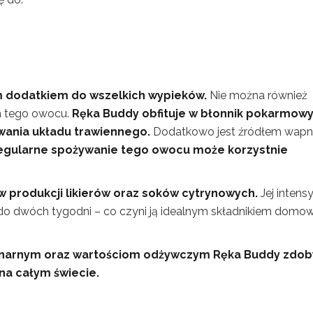
ym dodatkiem do wszelkich wypieków.
Nie można również
h tego owocu.
Ręka Buddy obfituje w błonnik pokarmowy
wania układu trawiennego.
Dodatkowo jest źródłem wapni
egularne spożywanie tego owocu może korzystnie
 produkcji likierów oraz soków cytrynowych.
Jej inten
 do dwóch tygodni – co czyni ją idealnym składnikiem domo
linarnym oraz wartościom odżywczym Ręka Buddy zdo
 na całym świecie.