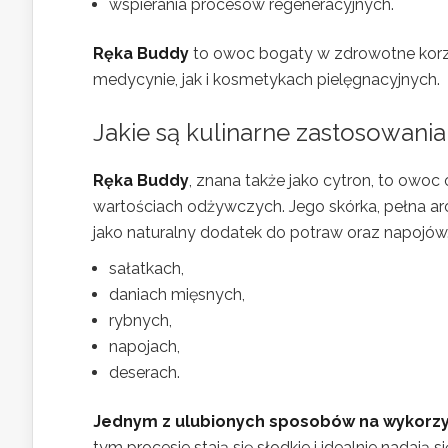
wspierania procesów regeneracyjnych.
Ręka Buddy
to owoc bogaty w zdrowotne korzyś
medycynie, jak i kosmetykach pielęgnacyjnych.
Jakie są kulinarne zastosowani
Ręka Buddy
, znana także jako cytron, to owoc
wartościach odżywczych. Jego skórka, pełna a
jako naturalny dodatek do potraw oraz napojó
sałatkach,
daniach mięsnych,
rybnych,
napojach,
deserach.
Jednym z ulubionych sposobów na wykorzys
tym procesie stają się słodkie i idealnie nadają si