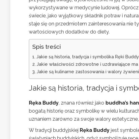
wykorzystywane w medycynie ludowej. Oprócz
świecie, jako wyjątkowy składnik potraw i natur
staje się on przedmiotem zainteresowania nie t
wartościowych dodatków do diety.
Spis treści
Jakie są historia, tradycja i symbolika Ręki Budd
Jakie właściwości zdrowotne i uzdrawiające m
Jakie są kulinarne zastosowania i walory żywie
Jakie są historia, tradycja i sy
Ręka Buddy
, znana również jako
buddha’s ha
bogatą historię oraz symbolikę w wielu kulturac
uznaniem zarówno za swoje walory estetyczne, 
W tradycji buddyjskiej
Ręka Buddy
jest symbole
świątyniach buddyjskich, gdyż symbolizuje ręce 