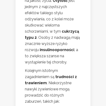
na jakość życia.
Otyłość
jest
jednym z najczęstszych
efektów takiego stylu
odżywiania, co z kolei może
skutkować wieloma
schorzeniami, w tym
cukrzycą
typu 2
. Osoby z nadwagą mają
znacznie wyższe ryzyko
rozwoju
insulinooporności
, a
to zwiększa szanse na
wystąpienie tej choroby.
Kolejnym istotnym
zagadnieniem są
trudności z
trawieniem
. Niekorzystne
nawyki żywieniowe mogą
prowadzić do różnych
zaburzeń, takich jak: