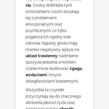
się
. Osoby dotknięte tymi
schorzeniami często borykają
się z problemami
emocjonalnymi oraz
psychicznymi, co tylko
pogarsza ich ogólny stan
zdrowia. Napady głodu mają
również negatywny wpływ na
układ trawienny
; nadmierne
spożycie jedzenia w krótkim
czasie może skutkować
zgagą
,
wzdęciami
i innymi
dolegliwościami trawiennymi.
Wszystkie te czynniki
przyczyniają się do znacznego
obniżenia jakości życia oraz
zwiększają ryzyko
chorób