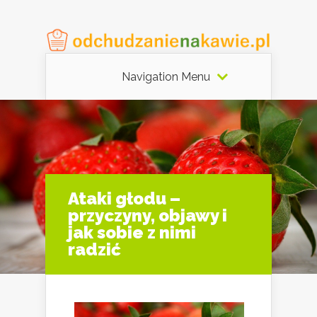
Navigation Menu
Ataki głodu –
przyczyny, objawy i
jak sobie z nimi
radzić