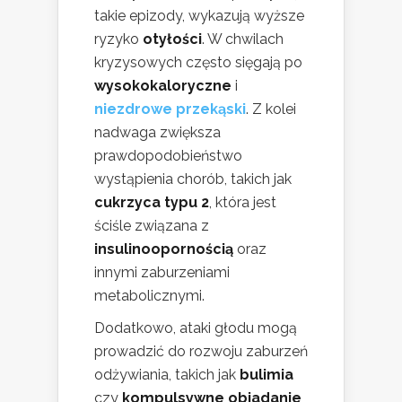
takie epizody, wykazują wyższe
ryzyko
otyłości
. W chwilach
kryzysowych często sięgają po
wysokokaloryczne
i
niezdrowe przekąski
. Z kolei
nadwaga zwiększa
prawdopodobieństwo
wystąpienia chorób, takich jak
cukrzyca typu 2
, która jest
ściśle związana z
insulinoopornością
oraz
innymi zaburzeniami
metabolicznymi.
Dodatkowo, ataki głodu mogą
prowadzić do rozwoju zaburzeń
odżywiania, takich jak
bulimia
czy
kompulsywne objadanie