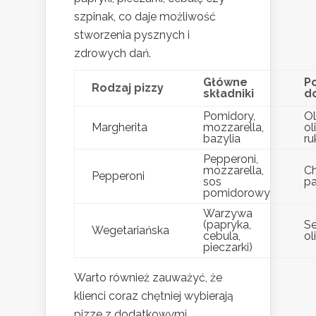
szpinak, co daje możliwość
stworzenia pysznych i
zdrowych dań.
Główne
P
Rodzaj pizzy
składniki
d
Pomidory,
Ol
Margherita
mozzarella,
ol
bazylia
ru
Pepperoni,
mozzarella,
Ch
Pepperoni
sos
p
pomidorowy
Warzywa
(papryka,
Se
Wegetariańska
cebula,
ol
pieczarki)
Warto również zauważyć, że
klienci coraz chętniej wybierają
pizze z dodatkowymi