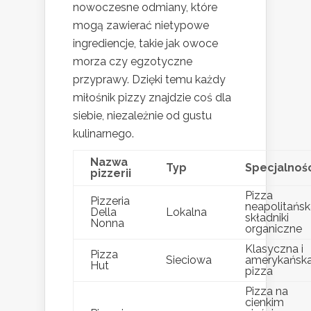
nowoczesne odmiany, które
mogą zawierać nietypowe
ingrediencje, takie jak owoce
morza czy egzotyczne
przyprawy. Dzięki temu każdy
miłośnik pizzy znajdzie coś dla
siebie, niezależnie od gustu
kulinarnego.
Nazwa
Typ
Specjalnoś
pizzerii
Pizza
Pizzeria
neapolitańsk
Della
Lokalna
składniki
Nonna
organiczne
Klasyczna i
Pizza
Sieciowa
amerykańsk
Hut
pizza
Pizza na
cienkim