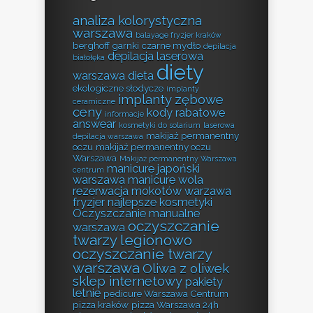
analiza kolorystyczna
warszawa
balayage fryzjer kraków
berghoff garnki
czarne mydło
depilacja
depilacja laserowa
białołęka
diety
warszawa
dieta
ekologiczne słodycze
implanty
implanty zębowe
ceramiczne
ceny
kody rabatowe
informacje
answear
kosmetyki do solarium
laserowa
makijaż permanentny
depilacja warszawa
oczu
makijaż permanentny oczu
Warszawa
Makijaż permanentny Warszawa
manicure japoński
centrum
warszawa
manicure wola
rezerwacja
mokotów warzawa
fryzjer
najlepsze kosmetyki
Oczyszczanie manualne
oczyszczanie
warszawa
twarzy legionowo
oczyszczanie twarzy
warszawa
Oliwa z oliwek
sklep internetowy
pakiety
letnie
pedicure Warszawa Centrum
pizza kraków
pizza Warszawa 24h