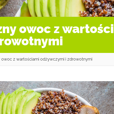
zny owoc z wartośc
drowotnymi
y owoc z wartościami odżywczymi i zdrowotnymi