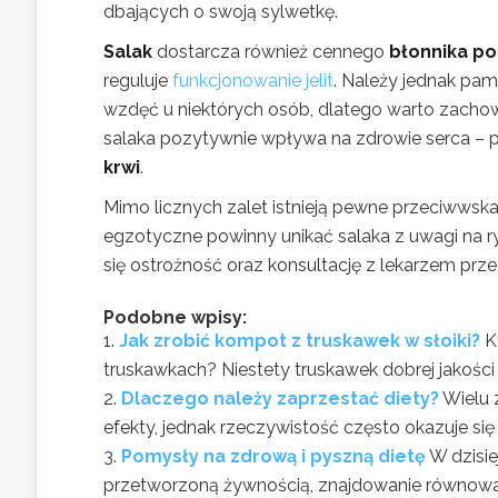
dbających o swoją sylwetkę.
Salak
dostarcza również cennego
błonnika p
reguluje
funkcjonowanie jelit
. Należy jednak pa
wzdęć u niektórych osób, dlatego warto zach
salaka pozytywnie wpływa na zdrowie serca 
krwi
.
Mimo licznych zalet istnieją pewne przeciwws
egzotyczne powinny unikać salaka z uwagi na ry
się ostrożność oraz konsultację z lekarzem prz
Podobne wpisy:
Jak zrobić kompot z truskawek w słoiki?
K
truskawkach? Niestety truskawek dobrej jakości n
Dlaczego należy zaprzestać diety?
Wielu 
efekty, jednak rzeczywistość często okazuje się
Pomysły na zdrową i pyszną dietę
W dzisi
przetworzoną żywnością, znajdowanie równowa