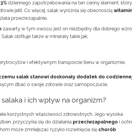
13%
dziennego zapotrzebowania na ten cenny element, który
owie jelit. Co więcej, salak wyróżnia się obecnością
witamin
iała przeciwzapalnie.
n
zawarty w tym owocu; jest on niezbędny dla dobrego wzro
lak obfituje także w minerały takie jak:
erytrocytów i efektywnym transporcie tlenu w organizmie.
zemu salak stanowi doskonały dodatek do codzienne
nącym dbać o swoje zdrowie oraz samopoczucie.
 salaka i ich wpływ na organizm?
iele korzystnych właściwości zdrowotnych. Jego wysoka
tylben, przyczynia się do działania
przeciwzapalnego
i ochr
chom może zmniejszać ryzyko rozwinięcia się
chorób