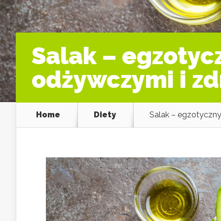
Salak – egzotyc
odżywczymi i z
Home
Diety
Salak – egzotyczn