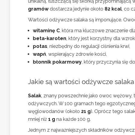
unikalną, łuszczącą się skórką przypominającą
gramów
dostarcza jedynie około
82 kcal
, co 
Wartości odżywcze salaka są imponujące. Owoce
witaminę C
, która ma kluczowe znaczenie d
beta-karoten
, który jest korzystny dla wzrok
potas
, niezbędny do regulacji ciśnienia krwi,
wapń
, wspierający zdrowie kości,
błonnik pokarmowy
, który przyczynia się 
Jakie są wartości odżywcze salaka
Salak
, znany powszechnie jako owoc wężowy, t
odżywczych. W 100 gramach tego egzotyczne
węglowodanów (około
21 g
). Oprócz tego sala
mniej niż
1 g
na każde 100 g.
Jednym z najważniejszych składników odżywczy