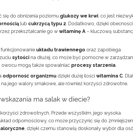
ć się do obniżenia poziomu
glukozy we krwi
, co jest niezwy
ornością
lub
cukrzycą typu 2
. Dodatkowo, dzięki obecności
rzez przekształcanie go w
witaminę A
– kluczową substanc
 funkcjonowanie
układu trawiennego
oraz zapobiega
czuciu
sytości
na dłużej, co może być pomocne w zarządzan
ego owocu mogą także spowalniać
procesy starzenia
.
ia
odporność organizmu
dzięki dużej ilości
witamina C
. Dl
 na jego walory smakowe, ale również korzyści zdrowotne.
wwskazania ma salak w diecie?
 korzyści zdrowotnych. Przede wszystkim, jego wysoka
kład odpornościowy, co może przyczynić się do zmniejszen
kaloryczne
, dzięki czemu stanowią doskonały wybór dla os