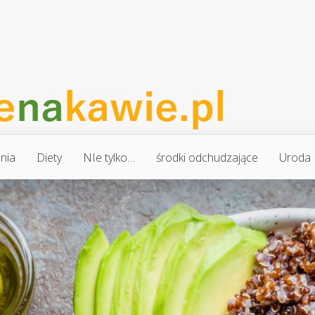
nia
Diety
NIe tylko…
środki odchudzające
Uroda