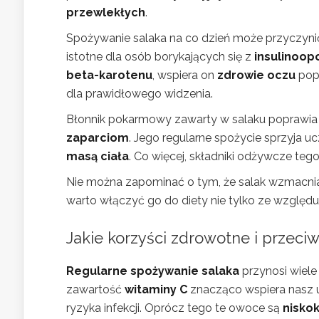
przewlekłych
.
Spożywanie salaka na co dzień może przyczyni
istotne dla osób borykających się z
insulinoop
beta-karotenu
, wspiera on
zdrowie oczu
pop
dla prawidłowego widzenia.
Błonnik pokarmowy zawarty w salaku poprawia
zaparciom
. Jego regularne spożycie sprzyja u
masą ciała
. Co więcej, składniki odżywcze t
Nie można zapominać o tym, że salak wzmacn
warto włączyć go do diety nie tylko ze względu
Jakie korzyści zdrowotne i przeci
Regularne spożywanie salaka
przynosi wiele
zawartość
witaminy C
znacząco wspiera nasz u
ryzyka infekcji. Oprócz tego te owoce są
nisko