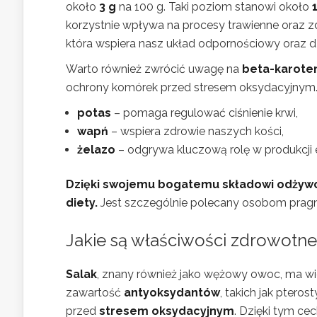
około
3 g
na 100 g. Taki poziom stanowi około
korzystnie wpływa na procesy trawienne oraz zdr
która wspiera nasz układ odpornościowy oraz dz
Warto również zwrócić uwagę na
beta-karote
ochrony komórek przed stresem oksydacyjnym. Sa
potas
– pomaga regulować ciśnienie krwi,
wapń
– wspiera zdrowie naszych kości,
żelazo
– odgrywa kluczową rolę w produkcji 
Dzięki swojemu bogatemu składowi odżywc
diety.
Jest szczególnie polecany osobom prag
Jakie są właściwości zdrowotne
Salak
, znany również jako wężowy owoc, ma w
zawartość
antyoksydantów
, takich jak pteros
przed
stresem oksydacyjnym
. Dzięki tym ce