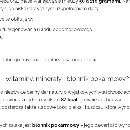
 węża oraz masą wahającą się między
50 a 110 gramami
. Na
czyni go niskokalorycznym uzupełnieniem diety.
 te obfitują w:
la funkcjonowania układu odpornościowego,
u,
do dobrego trawienia i ogólnego samopoczucia.
 – witaminy, minerały i błonnik pokarmowy?
o niezwykle cenny dar natury o wyjątkowych właściwościac
go owocu znajdziemy około
82 kcal
, głównie pochodzące z
k dostarcza także śladowe ilości białka i tłuszczu, które wyn
ch salaka jest
błonnik pokarmowy
– jego zawartość wyno