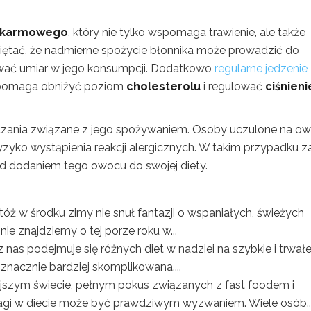
okarmowego
, który nie tylko wspomaga trawienie, ale także
miętać, że nadmierne spożycie błonnika może prowadzić do
ować umiar w jego konsumpcji. Dodatkowo
regularne jedzenie
– pomaga obniżyć poziom
cholesterolu
i regulować
ciśnieni
kazania związane z jego spożywaniem. Osoby uczulone na o
zyko wystąpienia reakcji alergicznych. W takim przypadku z
ed dodaniem tego owocu do swojej diety.
tóż w środku zimy nie snuł fantazji o wspaniałych, świeżych
ie znajdziemy o tej porze roku w...
z nas podejmuje się różnych diet w nadziei na szybkie i trwał
 znacznie bardziej skomplikowana....
ejszym świecie, pełnym pokus związanych z fast foodem i
gi w diecie może być prawdziwym wyzwaniem. Wiele osób..