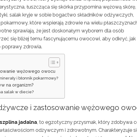
erystyczna, łuszcząca się skórka przypomina wężową skórę,
yki, salak kryje w sobie bogactwo składników odżywczych,
ik pokarmowy, które wspierają zdrowie na wielu płaszczyznach
wotne sprawiają, że jest doskonałym wyborem dla osób
zeć się bliżej temu fascynującemu owocowi, aby odkryć, jak
o poprawy zdrowia.
stosowanie wężowego owocu
 minerały i błonnik pokarmowy?
ływ na organizm?
a salak w diecie?
 odżywcze i zastosowanie wężowego ow
szplina jadalna
, to egzotyczny przysmak, który zdobywa c
 właściwościom odżywczym i zdrowotnym. Charakteryzuje si