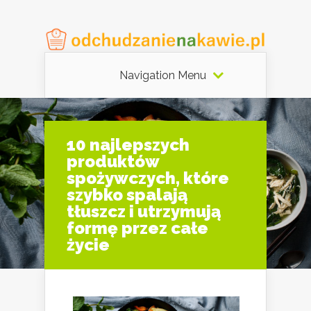
Navigation Menu
10 najlepszych
produktów
spożywczych, które
szybko spalają
tłuszcz i utrzymują
formę przez całe
życie