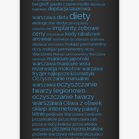
berghoff garnki
czarne mydło
depilacja
depilacja laserowa
białołęka
diety
warszawa
dieta
ekologiczne słodycze
implanty
implanty zębowe
ceramiczne
ceny
kody rabatowe
informacje
answear
kosmetyki do solarium
laserowa
makijaż permanentny
depilacja warszawa
oczu
makijaż permanentny oczu
Warszawa
Makijaż permanentny Warszawa
manicure japoński
centrum
warszawa
manicure wola
rezerwacja
mokotów warzawa
fryzjer
najlepsze kosmetyki
Oczyszczanie manualne
oczyszczanie
warszawa
twarzy legionowo
oczyszczanie twarzy
warszawa
Oliwa z oliwek
sklep internetowy
pakiety
letnie
pedicure Warszawa Centrum
pizza kraków
pizza Warszawa 24h
pizza w nocy kraków
pizza włoska
pizzeria nocna kraków
warszawa
pizzerie warszawa
rekonstrukcja joico