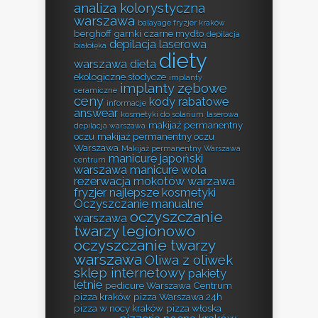
analiza kolorystyczna
warszawa
balayage fryzjer kraków
berghoff garnki
czarne mydło
depilacja
depilacja laserowa
białołęka
diety
warszawa
dieta
ekologiczne słodycze
implanty
implanty zębowe
ceramiczne
ceny
kody rabatowe
informacje
answear
kosmetyki do solarium
laserowa
makijaż permanentny
depilacja warszawa
oczu
makijaż permanentny oczu
Warszawa
Makijaż permanentny Warszawa
manicure japoński
centrum
warszawa
manicure wola
rezerwacja
mokotów warzawa
fryzjer
najlepsze kosmetyki
Oczyszczanie manualne
oczyszczanie
warszawa
twarzy legionowo
oczyszczanie twarzy
warszawa
Oliwa z oliwek
sklep internetowy
pakiety
letnie
pedicure Warszawa Centrum
pizza kraków
pizza Warszawa 24h
pizza w nocy kraków
pizza włoska