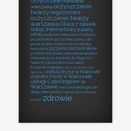
Oczyszczanie manualne
oczyszczanie
warszawa
twarzy legionowo
oczyszczanie twarzy
warszawa
Oliwa z oliwek
sklep internetowy
pakiety
letnie
pedicure Warszawa Centrum
pizza kraków
pizza Warszawa 24h
pizza w nocy kraków
pizza włoska
pizzeria nocna kraków
warszawa
pizzerie warszawa
rekonstrukcja joico
restauracja na bankiety bydgoszcz
Salon fryzjerski Bemowo
salon
fryzjerski mokotów
salon kosmetyczny
stylista fryzur w Krakowie
bemowo
stylistka mody w Warszawie
usługi Cateringowe w
Warszawie
warzywa ekologiczne
sklep internetowy
zabiegi odchudzające
zdrowie
poznań