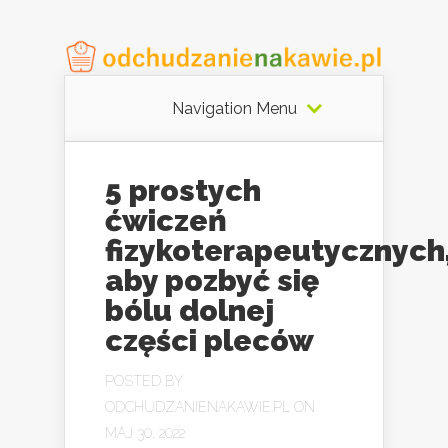
Navigation Menu
5 prostych
ćwiczeń
fizykoterapeutycznych
aby pozbyć się
bólu dolnej
części pleców
POSTED BY
ODCHUDZANIENAKAWIE.PL
ON
MAJ 30, 2022