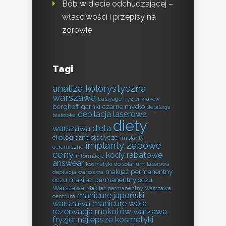
Bób w diecie odchudzającej –
właściwości i przepisy na
zdrowie
Tagi
analiza kolorystyczna
warszawa
balayage fryzjer kraków
berghoff garnki
czarne mydło
depilacja
depilacja laserowa
białołęka
diety
warszawa
dieta
ekologiczne słodycze
implanty
implanty zębowe
ceramiczne
ceny
kody rabatowe
informacje
answear
kosmetyki do solarium
laserowa
makijaż permanentny
depilacja warszawa
oczu
makijaż permanentny oczu
Warszawa
Makijaż permanentny Warszawa
manicure japoński
centrum
warszawa
manicure wola
rezerwacja
mokotów warzawa
fryzjer
najlepsze kosmetyki