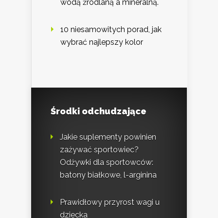
wodą źródlaną a mineralną.
10 niesamowitych porad, jak
wybrać najlepszy kolor
Środki odchudzające
Jakie suplementy powinien
zażywać sportowiec?
Odżywki dla sportowców:
batony białkowe, l-arginina
Prawidłowy przyrost wagi u
dziecka