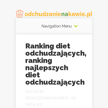
Navigation Menu
Ranking diet
odchudzających,
ranking
najlepszych
diet
odchudzających
POSTED BY
ODCHUDZANIENAKAWIE.PL
ON
KWI 9, 2017