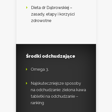
Dieta dr Dąbrowskiej –
zasady, etapy i korzyści
zdrowotne
Środki odchudzające
Omega 3.
Najskuteczniejsze sposoby
na odchudzanie: zielona kawa
tabletki na odchudzanie –
ranking