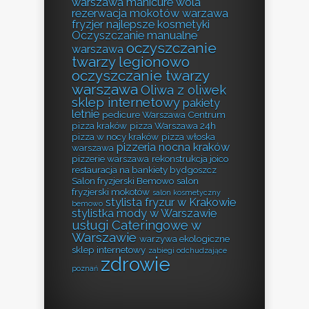
warszawa
manicure wola
rezerwacja
mokotów warzawa
fryzjer
najlepsze kosmetyki
Oczyszczanie manualne
oczyszczanie
warszawa
twarzy legionowo
oczyszczanie twarzy
warszawa
Oliwa z oliwek
sklep internetowy
pakiety
letnie
pedicure Warszawa Centrum
pizza kraków
pizza Warszawa 24h
pizza w nocy kraków
pizza włoska
pizzeria nocna kraków
warszawa
pizzerie warszawa
rekonstrukcja joico
restauracja na bankiety bydgoszcz
Salon fryzjerski Bemowo
salon
fryzjerski mokotów
salon kosmetyczny
stylista fryzur w Krakowie
bemowo
stylistka mody w Warszawie
usługi Cateringowe w
Warszawie
warzywa ekologiczne
sklep internetowy
zabiegi odchudzające
zdrowie
poznań