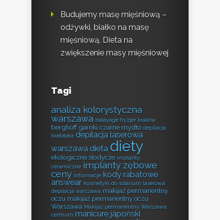
Budujemy masę mięśniową –
odżywki, białko na masę
mięśniową. Dieta na
zwiększenie masy mięśniowej
Tagi
analiza kolorystyczna
warszawa
balayage fryzjer kraków
berghoff garnki
czarne mydło
depilacja
depilacja laserowa
białołęka
diety
warszawa
dieta
ekologiczne słodycze
implanty
implanty zębowe
ceramiczne
ceny
kody rabatowe
informacje
answear
kosmetyki do solarium
laserowa
makijaż permanentny
depilacja warszawa
oczu
makijaż permanentny oczu
Warszawa
Makijaż permanentny Warszawa
manicure japoński
centrum