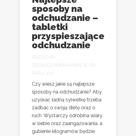
sposoby na
odchudzanie –
tabletki
przyspieszające
odchudzanie
POSTED BY
ODCHUDZANIENAKAWIE.PL
ON
MAR 2, 2017
Czy wiesz jakie są najlepsze
sposoby na odchudzanie? Aby
uzyskać ładną sylwetkę trzeba
zadbać o swoją dietę oraz o
ruch. Wystarczy odrobina wiary
w siebie oraz zaangażowania, a
gubienie kilogramów będzie