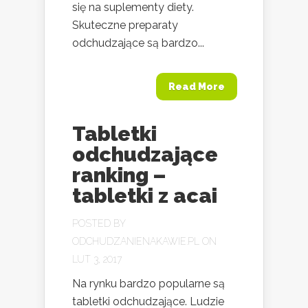
się na suplementy diety.
Skuteczne preparaty
odchudzające są bardzo...
Read More
Tabletki
odchudzające
ranking –
tabletki z acai
POSTED BY
ODCHUDZANIENAKAWIE.PL
ON
LUT 3, 2017
Na rynku bardzo popularne są
tabletki odchudzające. Ludzie