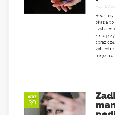
POSTED B
Rodzinny w
okazja do
szybkiego 
które prz
coraz częś
zabiegi r
miejsca ora
Zad
WRZ
30
man
ped