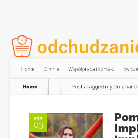
Home
O mnie
Współpraca i kontakt
ćwicze
Home
Posts Tagged
mydło z nano
Pom
STY
03
imp