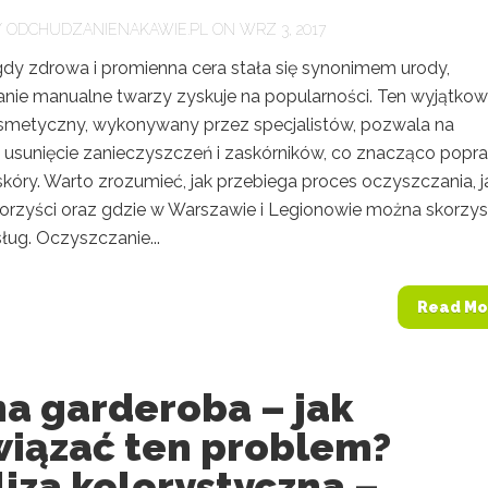
Y
ODCHUDZANIENAKAWIE.PL
ON WRZ 3, 2017
gdy zdrowa i promienna cera stała się synonimem urody,
nie manualne twarzy zyskuje na popularności. Ten wyjątko
smetyczny, wykonywany przez specjalistów, pozwala na
 usunięcie zanieczyszczeń i zaskórników, co znacząco popr
kóry. Warto zrozumieć, jak przebiega proces oczyszczania, j
korzyści oraz gdzie w Warszawie i Legionowie można skorzy
sług. Oczyszczanie...
Read Mo
na garderoba – jak
wiązać ten problem?
iza kolorystyczna –