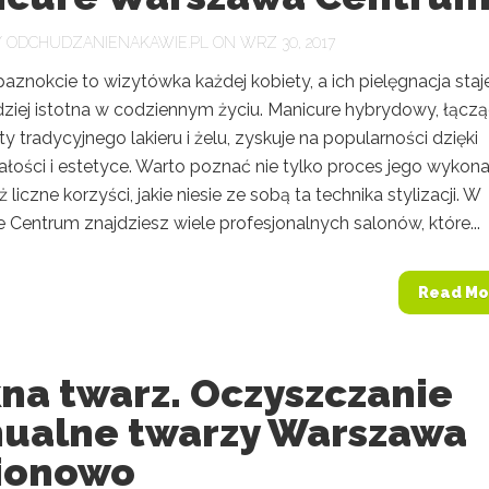
Y
ODCHUDZANIENAKAWIE.PL
ON WRZ 30, 2017
znokcie to wizytówka każdej kobiety, a ich pielęgnacja staje
dziej istotna w codziennym życiu. Manicure hybrydowy, łącz
ty tradycyjnego lakieru i żelu, zyskuje na popularności dzięki
ałości i estetyce. Warto poznać nie tylko proces jego wykona
 liczne korzyści, jakie niesie ze sobą ta technika stylizacji. W
Centrum znajdziesz wiele profesjonalnych salonów, które...
Read Mo
na twarz. Oczyszczanie
ualne twarzy Warszawa
ionowo