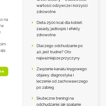
wartości odżywcze i korzyści
zdrowotne
ko na
Dieta 2500 kcal dla kobiet:
na
zasady, jadłospis i efekty
,
zdrowotne
woim
Dlaczego odchudzanie po
ają
40. jest trudne? Oto
najważniejsze przyczyny
Zwężenie kanału kręgowego:
re
objawy, diagnostyka i
leczenie od zachowawczego
po zabieg
Skuteczne treningi na
odchudzanie: jak spalanie