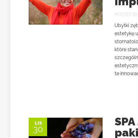
Imp
POSTED B
Ubytki zę
estetykę 
stomatolog
które sta
szczególn
estetyczn
te innowac
SPA 
LIS
30
paki