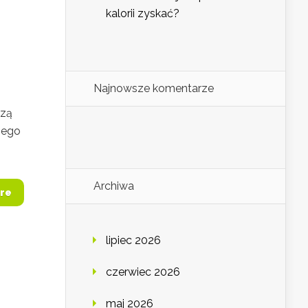
kalorii zyskać?
Najnowsze komentarze
czą
iego
Archiwa
re
lipiec 2026
czerwiec 2026
m
maj 2026