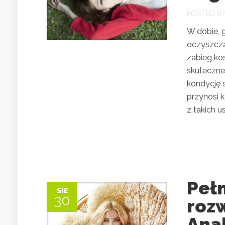
POSTED B
W dobie, 
oczyszcza
zabieg ko
skuteczne
kondycję s
przynosi 
z takich u
Peł
SIE
30
roz
Anal