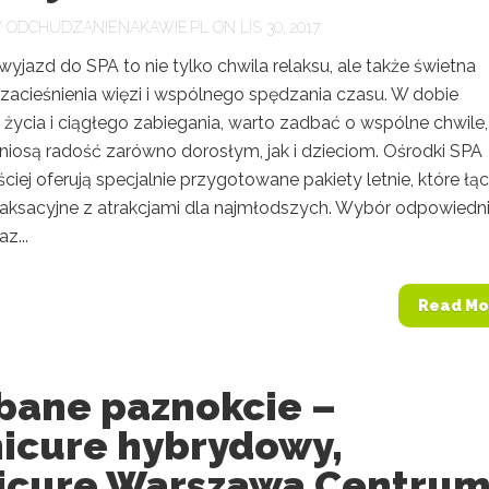
Y
ODCHUDZANIENAKAWIE.PL
ON LIS 30, 2017
yjazd do SPA to nie tylko chwila relaksu, ale także świetna
 zacieśnienia więzi i wspólnego spędzania czasu. W dobie
życia i ciągłego zabiegania, warto zadbać o wspólne chwile,
yniosą radość zarówno dorosłym, jak i dzieciom. Ośrodki SPA
ciej oferują specjalnie przygotowane pakiety letnie, które łą
elaksacyjne z atrakcjami dla najmłodszych. Wybór odpowiedn
z...
Read Mo
bane paznokcie –
icure hybrydowy,
icure Warszawa Centru