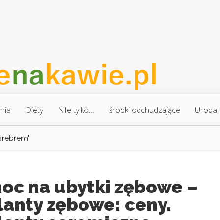
nia
Diety
NIe tylko…
środki odchudzające
Uroda
srebrem"
oc na ubytki zębowe –
lanty zębowe: ceny.