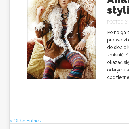
styl
POSTED B
Pełna gar
prowadzi d
do siebie 
zmienić. 
okazać się
odkryciu 
codzienne.
« Older Entries