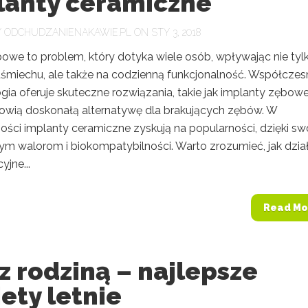
lanty ceramiczne
Y
ODCHUDZANIENAKAWIE.PL
ON STY 3, 2018
bowe to problem, który dotyka wiele osób, wpływając nie tyl
uśmiechu, ale także na codzienną funkcjonalność. Współczes
ia oferuje skuteczne rozwiązania, takie jak implanty zębowe
nowią doskonałą alternatywę dla brakujących zębów. W
ości implanty ceramiczne zyskują na popularności, dzięki s
ym walorom i biokompatybilności. Warto zrozumieć, jak dział
yjne...
Read Mo
z rodziną – najlepsze
ety letnie