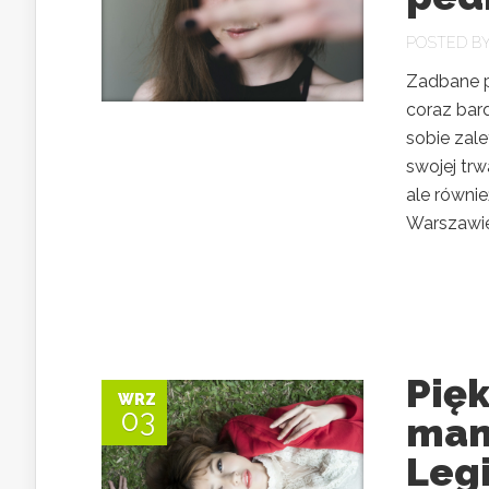
POSTED B
Zadbane pa
coraz bar
sobie zale
swojej trw
ale również
Warszawie 
Pięk
WRZ
03
man
Leg