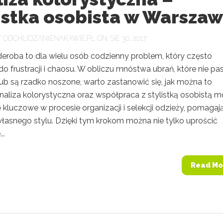
istka osobista w Warszaw
Y
ODCHUDZANIENAKAWIE.PL
ON SIE 30, 2017
deroba to dla wielu osób codzienny problem, który często
o frustracji i chaosu. W obliczu mnóstwa ubrań, które nie pa
lub są rzadko noszone, warto zastanowić się, jak można to
Analiza kolorystyczna oraz współpraca z stylistką osobistą 
 kluczowe w procesie organizacji i selekcji odzieży, pomagaj
własnego stylu. Dzięki tym krokom można nie tylko uprościć
..
Read Mo