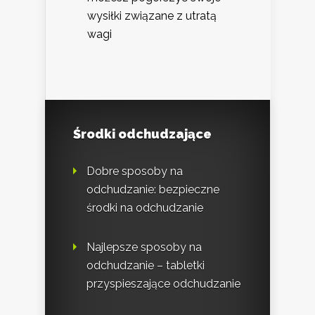
wysiłki związane z utratą
wagi
Środki odchudzające
Dobre sposoby na
odchudzanie: bezpieczne
środki na odchudzanie
Najlepsze sposoby na
odchudzanie – tabletki
przyspieszające odchudzanie