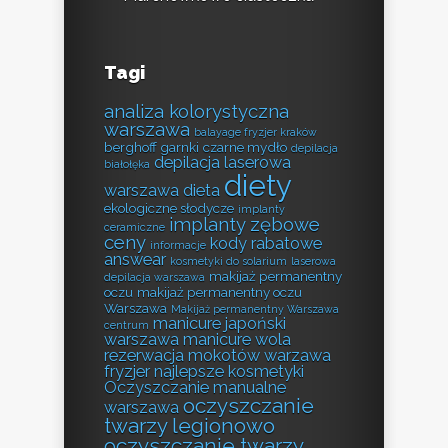
Tagi
analiza kolorystyczna
warszawa
balayage fryzjer kraków
berghoff garnki
czarne mydło
depilacja
depilacja laserowa
białołęka
diety
warszawa
dieta
ekologiczne słodycze
implanty
implanty zębowe
ceramiczne
ceny
kody rabatowe
informacje
answear
kosmetyki do solarium
laserowa
makijaż permanentny
depilacja warszawa
oczu
makijaż permanentny oczu
Warszawa
Makijaż permanentny Warszawa
manicure japoński
centrum
warszawa
manicure wola
rezerwacja
mokotów warzawa
fryzjer
najlepsze kosmetyki
Oczyszczanie manualne
oczyszczanie
warszawa
twarzy legionowo
oczyszczanie twarzy