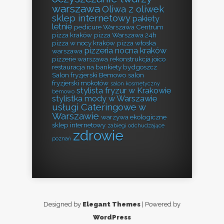
warszawa
Oliwa z oliwek
sklep internetowy
pakiety
letnie
pedicure Warszawa Centrum
pizza kraków
pizza Warszawa 24h
pizza w nocy kraków
pizza włoska
pizzeria nocna kraków
warszawa
pizzerie warszawa
rekonstrukcja joico
restauracja na bankiety bydgoszcz
Salon fryzjerski Bemowo
salon
fryzjerski mokotów
salon kosmetyczny
stylista fryzur w Krakowie
bemowo
stylistka mody w Warszawie
usługi Cateringowe w
Warszawie
warzywa ekologiczne
sklep internetowy
zabiegi odchudzające
zdrowie
poznań
Designed by
Elegant Themes
| Powered by
WordPress