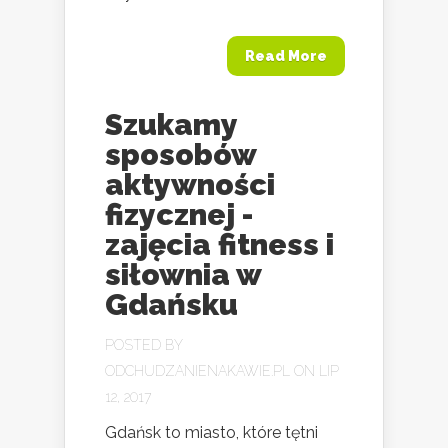
Read More
Szukamy
sposobów
aktywności
fizycznej -
zajęcia fitness i
siłownia w
Gdańsku
POSTED BY
ODCHUDZANIENAKAWIE.PL
ON LIP
12, 2017
Gdańsk to miasto, które tętni