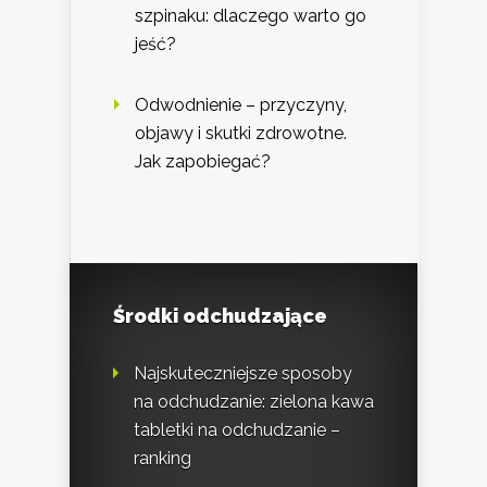
szpinaku: dlaczego warto go
jeść?
Odwodnienie – przyczyny,
objawy i skutki zdrowotne.
Jak zapobiegać?
Środki odchudzające
Najskuteczniejsze sposoby
na odchudzanie: zielona kawa
tabletki na odchudzanie –
ranking