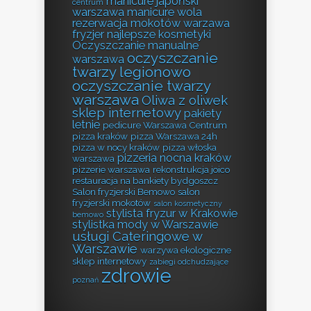
manicure japoński
centrum
warszawa
manicure wola
rezerwacja
mokotów warzawa
fryzjer
najlepsze kosmetyki
Oczyszczanie manualne
oczyszczanie
warszawa
twarzy legionowo
oczyszczanie twarzy
warszawa
Oliwa z oliwek
sklep internetowy
pakiety
letnie
pedicure Warszawa Centrum
pizza kraków
pizza Warszawa 24h
pizza w nocy kraków
pizza włoska
pizzeria nocna kraków
warszawa
pizzerie warszawa
rekonstrukcja joico
restauracja na bankiety bydgoszcz
Salon fryzjerski Bemowo
salon
fryzjerski mokotów
salon kosmetyczny
stylista fryzur w Krakowie
bemowo
stylistka mody w Warszawie
usługi Cateringowe w
Warszawie
warzywa ekologiczne
sklep internetowy
zabiegi odchudzające
zdrowie
poznań