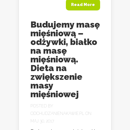
Read More
Budujemy masę
mięśniową –
odżywki, białko
na masę
mięśniową.
Dieta na
zwiększenie
masy
mięśniowej
POSTED BY
ODCHUDZANIENAKAWIE.PL
ON
MAJ 30, 2017