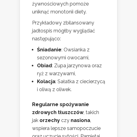
żywnościowych pomoże
uniknąć monotonii diety.
Przykładowy zbilansowany
jadłospis mógłby wyglądać
następująco:
Śniadanie
: Owsianka z
sezonowymi owocami,
Obiad
: Zupa jarzynowa oraz
ryż z warzywami,
Kolacja
: Sałatka z ciecierzycą
i oliwą z oliwek.
Regularne spożywanie
zdrowych tłuszczów
, takich
jak
orzechy
czy
nasiona
,
wspiera lepsze samopoczucie
oraz uczucie sytości. Pamiętaj