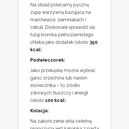
Na obiad polecamy pyszną
zupę warzywną bazującą na
marchewce, ziemniakach i
cebuli. Doskonale sprawdzi się
tutaj kromka pełnoziarnistego
chleba jako dodatek (około
350
kcal
).
Podwieczorek:
Jako przekąskę można wybrać
garść orzechów lub nasion
słonecznika – to źródło
zdrowych tłuszczy i energii
(około
100 kcal
).
Kolacja:
Na zakończenie dnia świetną
propozycją jest kanapka z pastą