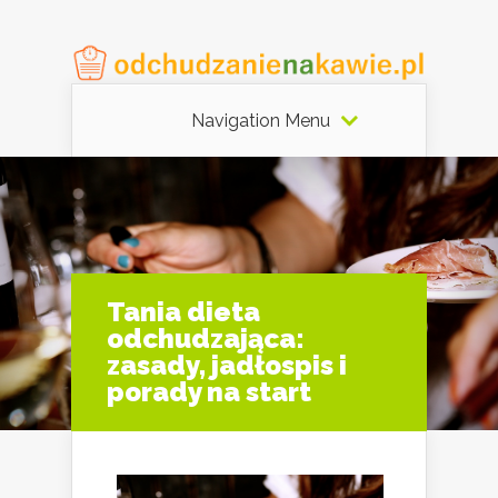
Navigation Menu
Tania dieta
odchudzająca:
zasady, jadłospis i
porady na start