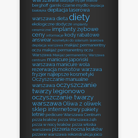
balayage fryzjer kraków
berghoff garnki
czarne mydło
depilacja
depilacja laserowa
białołęka
diety
warszawa
dieta
ekologiczne słodycze
implanty
implanty zębowe
ceramiczne
ceny
kody rabatowe
informacje
answear
kosmetyki do solarium
laserowa
makijaż permanentny
depilacja warszawa
oczu
makijaż permanentny oczu
Warszawa
Makijaż permanentny Warszawa
manicure japoński
centrum
warszawa
manicure wola
rezerwacja
mokotów warzawa
fryzjer
najlepsze kosmetyki
Oczyszczanie manualne
oczyszczanie
warszawa
twarzy legionowo
oczyszczanie twarzy
warszawa
Oliwa z oliwek
sklep internetowy
pakiety
letnie
pedicure Warszawa Centrum
pizza kraków
pizza Warszawa 24h
pizza w nocy kraków
pizza włoska
pizzeria nocna kraków
warszawa
pizzerie warszawa
rekonstrukcja joico