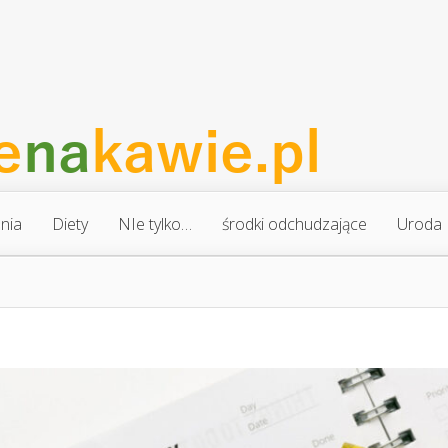
nia
Diety
NIe tylko…
środki odchudzające
Uroda