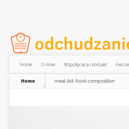
Home
O mnie
Współpraca i kontakt
ćwicze
Home
meal-list-food-composition