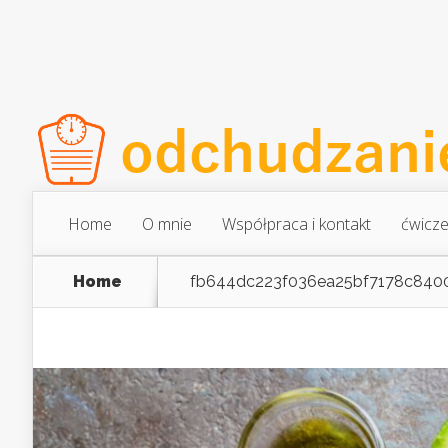
Home
O mnie
Współpraca i kontakt
ćwicze
Home
fb644dc223f036ea25bf7178c840