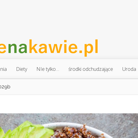
nia
Diety
NIe tylko…
środki odchudzające
Uroda
029b