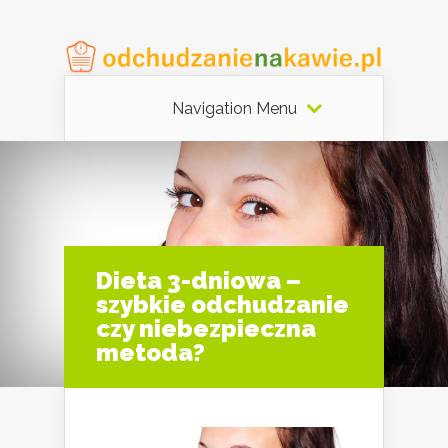
Navigation Menu
Dieta 3-dniowa –
szybkie odchudzanie
czy niebezpieczna
metoda?