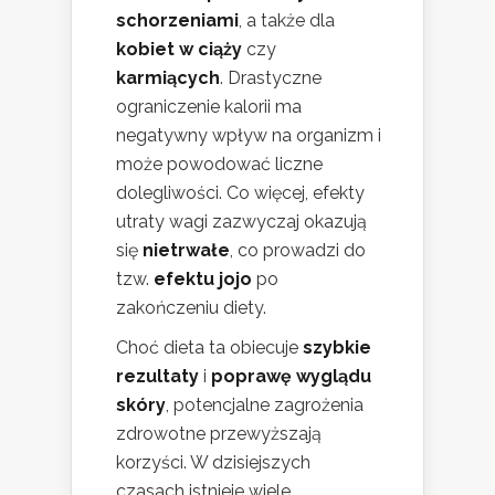
schorzeniami
, a także dla
kobiet w ciąży
czy
karmiących
. Drastyczne
ograniczenie kalorii ma
negatywny wpływ na organizm i
może powodować liczne
dolegliwości. Co więcej, efekty
utraty wagi zazwyczaj okazują
się
nietrwałe
, co prowadzi do
tzw.
efektu jojo
po
zakończeniu diety.
Choć dieta ta obiecuje
szybkie
rezultaty
i
poprawę wyglądu
skóry
, potencjalne zagrożenia
zdrowotne przewyższają
korzyści. W dzisiejszych
czasach istnieje wiele