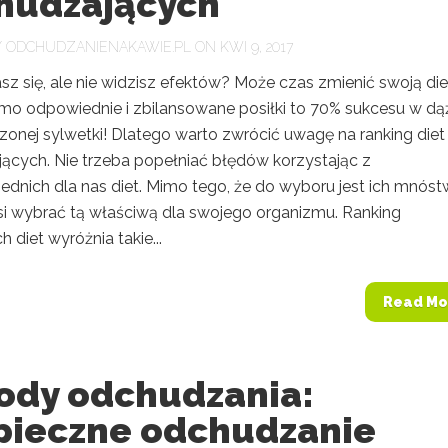
hudzających
Y
ODCHUDZANIENAKAWIE.PL
ON KWI 9, 2017
z się, ale nie widzisz efektów? Może czas zmienić swoją die
mo odpowiednie i zbilansowane posiłki to 70% sukcesu w dą
onej sylwetki! Dlatego warto zwrócić uwagę na ranking diet
ących. Nie trzeba popełniać błędów korzystając z
ednich dla nas diet. Mimo tego, że do wyboru jest ich mnóst
i wybrać tą właściwą dla swojego organizmu. Ranking
h diet wyróżnia takie...
Read Mo
ody odchudzania:
pieczne odchudzanie