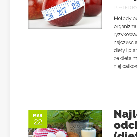
POSTED B
Metody od
organizmu
ryzykować
najczęście
diety i p
że dieta 
niej całko
Naj
MAR
22
odc
(die