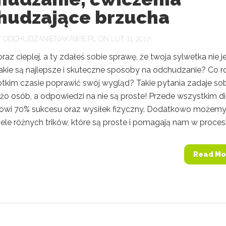
hudzające brzucha
Y
ODCHUDZANIENAKAWIE.PL
ON LUT 11, 2017
oraz cieplej, a ty zdałeś sobie sprawę, że twoja sylwetka nie j
akie są najlepsze i skuteczne sposoby na odchudzanie? Co ro
ótkim czasie poprawić swój wygląd? Takie pytania zadaje so
żo osób, a odpowiedzi na nie są proste! Przede wszystkim di
nowi 70% sukcesu oraz wysiłek fizyczny. Dodatkowo możem
ele różnych trików, które są proste i pomagają nam w procesie
Read Mo