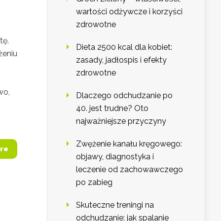
wartości odżywcze i korzyści
zdrowotne
tę.
Dieta 2500 kcal dla kobiet:
żeniu
zasady, jadłospis i efekty
zdrowotne
wo,
Dlaczego odchudzanie po
40. jest trudne? Oto
najważniejsze przyczyny
Zwężenie kanału kręgowego:
re
objawy, diagnostyka i
leczenie od zachowawczego
po zabieg
Skuteczne treningi na
odchudzanie: jak spalanie