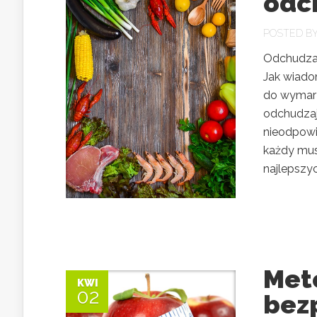
odc
POSTED B
Odchudzas
Jak wiado
do wymarz
odchudzaj
nieodpowi
każdy mus
najlepszyc
Met
KWI
02
bez