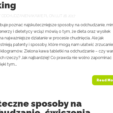
king
Y
ODCHUDZANIENAKAWIE.PL
ON LUT 28, 2017
buje poznać najskuteczniejsze sposoby na odchudzanie, m
renerzy i dietetycy wciąż mówią o tym, że dieta oraz wysiłek
a najważniejsze działanie w procesie chudnięcia. Ale jak
stnieją patenty i sposoby, które mogą nam ułatwić zrzucanie
kilogramów. Zielona kawa tabletki na odchudzanie – czy wa
ch rzeczy? Jak najbardziej! Co prawda nie wolno zapominać
ęki tym...
Read Mo
teczne sposoby na
hudzanie, ćwiczenia