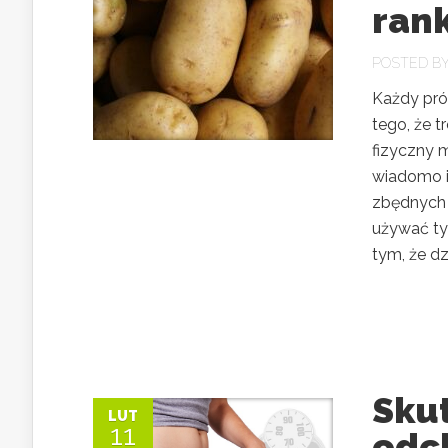
ran
POSTED B
Każdy pró
tego, że t
fizyczny m
wiadomo i
zbędnych 
używać ty
tym, że dzi
Sku
LUT
11
odc