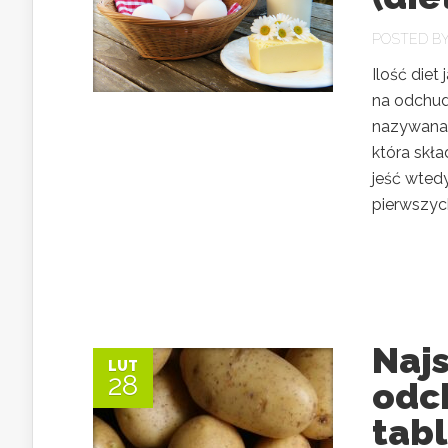
POSTED B
Ilość diet
na odchudz
nazywana d
która skła
jeść wtedy
pierwszych
Naj
LUT
28
odc
tabl