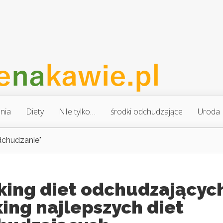
nia
Diety
NIe tylko…
środki odchudzające
Uroda
dchudzanie"
king diet odchudzającyc
ing najlepszych diet