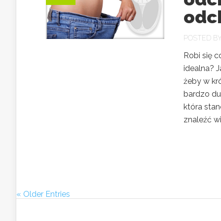
odc
POSTED B
Robi się c
idealna? J
żeby w kr
bardzo du
która sta
znaleźć wi
« Older Entries