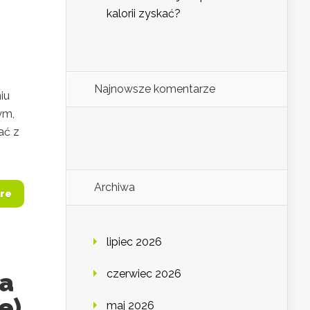
kalorii zyskać?
Najnowsze komentarze
iu
ym,
ać z
Archiwa
re
lipiec 2026
czerwiec 2026
wa
e)
maj 2026