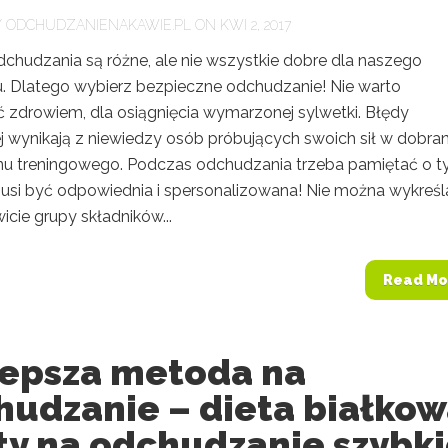
Y
ODCHUDZANIENAKAWIE.PL
ON KWI 2, 2017
chudzania są różne, ale nie wszystkie dobre dla naszego
. Dlatego wybierz bezpieczne odchudzanie! Nie warto
 zdrowiem, dla osiągnięcia wymarzonej sylwetki. Błędy
j wynikają z niewiedzy osób próbujących swoich sił w dobran
lanu treningowego. Podczas odchudzania trzeba pamiętać o t
musi być odpowiednia i spersonalizowana! Nie można wykreśl
wicie grupy składników...
Read Mo
lepsza metoda na
hudzanie – dieta białko
ty na odchudzanie szybki