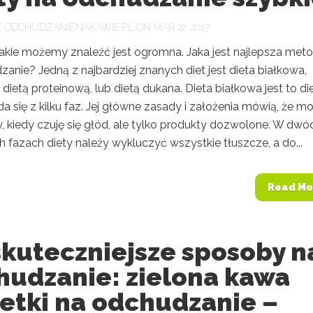
Y
ODCHUDZANIENAKAWIE.PL
ON MAR 22, 2017
 jakie możemy znaleźć jest ogromna. Jaka jest najlepsza met
anie? Jedną z najbardziej znanych diet jest dieta białkowa,
ietą proteinową, lub dietą dukana. Dieta białkowa jest to die
da się z kilku faz. Jej główne zasady i założenia mówią, że m
, kiedy czuję się głód, ale tylko produkty dozwolone. W dwó
 fazach diety należy wykluczyć wszystkie tłuszcze, a do...
Read Mo
skuteczniejsze sposoby n
hudzanie: zielona kawa
etki na odchudzanie –